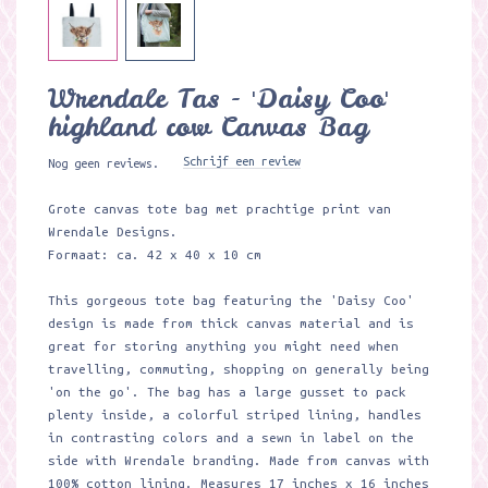
Wrendale Tas - 'Daisy Coo'
highland cow Canvas Bag
Schrijf een review
Nog geen reviews.
Grote canvas tote bag met prachtige print van
Wrendale Designs.
Formaat: ca. 42 x 40 x 10 cm
This gorgeous tote bag featuring the 'Daisy Coo'
design is made from thick canvas material and is
great for storing anything you might need when
travelling, commuting, shopping on generally being
'on the go'. The bag has a large gusset to pack
plenty inside, a colorful striped lining, handles
in contrasting colors and a sewn in label on the
side with Wrendale branding. Made from canvas with
100% cotton lining. Measures 17 inches x 16 inches