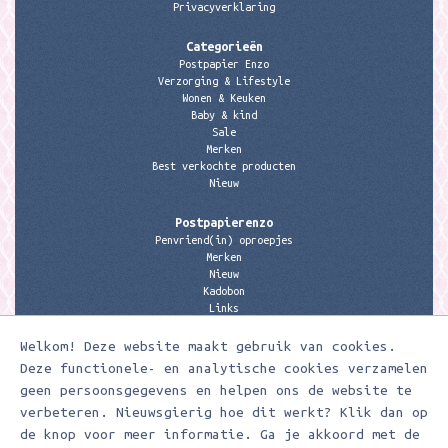
Privacyverklaring
Categorieën
Postpapier Enzo
Verzorging & Lifestyle
Wonen & Keuken
Baby & kind
Sale
Merken
Best verkochte producten
Nieuw
Postpapierenzo
Penvriend(in) oproepjes
Merken
Nieuw
Kadobon
Links
Welkom! Deze website maakt gebruik van cookies.
Contactgegevens
Meerleuks
Deze functionele- en analytische cookies verzamelen
anita@meerleuks.nl
geen persoonsgegevens en helpen ons de website te
06 – 107 163 36
verbeteren. Nieuwsgierig hoe dit werkt? Klik dan op
KVK nummer: 58807179
de knop voor meer informatie. Ga je akkoord met de