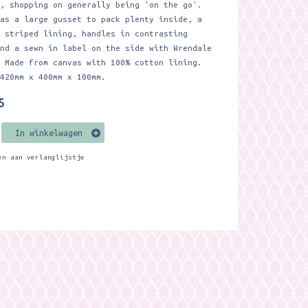
g, shopping on generally being 'on the go'.
has a large gusset to pack plenty inside, a
l striped lining, handles in contrasting
and a sewn in label on the side with Wrendale
. Made from canvas with 100% cotton lining.
 420mm x 400mm x 100mm.
5
In winkelwagen
en aan verlanglijstje