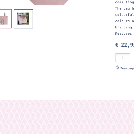
commutin
The bag 
colourfu
colours 
branding
Measures
€ 22,9
Toevoeg