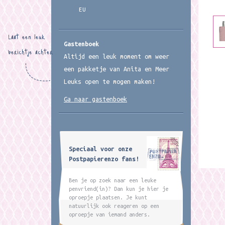
EU
Laat een leuk
Gastenboek
berichtje achter
Altijd een leuk moment om weer
een pakketje van Anita en Meer
Leuks open te mogen maken!
Ga naar gastenboek
Speciaal voor onze
Postpapierenzo fans!
Ben je op zoek naar een leuke
penvriend(in)? Dan kun je hier je
oproepje plaatsen. Je kunt
natuurlijk ook reageren op een
oproepje van iemand anders.