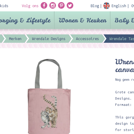
kids
Volg ons
Blog
English
O
orging & Lifestyle
Wonen & Keuken
Baby &
Merken
Wrendale Designs
Accessoires
Wrendale Ta
Wrend
canv
Nog geen r
Grote ca
Designs.
Formaat:
This gor
design i
for stor