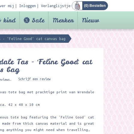
ver mij
Inloggen
Verlanglijstje
(
0
) Bestellen
 kind
Sale
Merken
Nieuw
s - 'Feline Good' cat canvas bag
ale Tas - 'Feline Good' cat
as bag
Schrijf een review
eviews.
nvas tote bag met prachtige print van Wrendale
 ca. 42 x 40 x 10 cm
geous tote bag featuring the 'Feline Good' cat
s made from thick canvas material and is great
ing anything you might need when travelling,