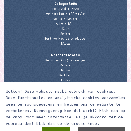
Categorieën
Postpapier Enzo
Verzorging & Lifestyle
Wonen & Keuken
Baby & kind
Sale
Merken
Best verkochte producten
Nieuw
Postpapierenzo
Penvriend(in) oproepjes
Merken
Nieuw
Kadobon
Links
Welkom! Deze website maakt gebruik van cookies.
Contactgegevens
Meerleuks
Deze functionele- en analytische cookies verzamelen
anita@meerleuks.nl
geen persoonsgegevens en helpen ons de website te
06 – 107 163 36
verbeteren. Nieuwsgierig hoe dit werkt? Klik dan op
KVK nummer: 58807179
de knop voor meer informatie. Ga je akkoord met de
BTW nummer: 853190859B01
voorwaarden? Klik dan op de groene knop.