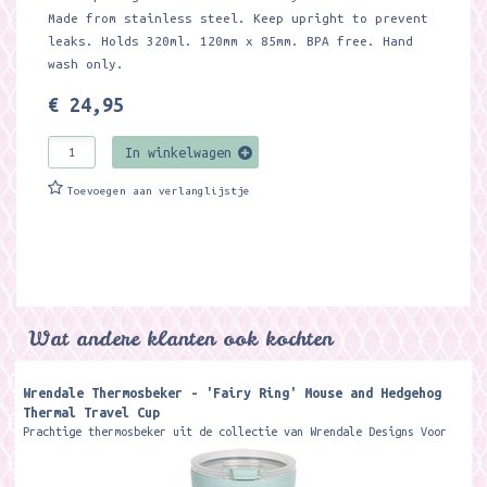
Made from stainless steel. Keep upright to prevent
leaks. Holds 320ml. 120mm x 85mm. BPA free. Hand
wash only.
€ 24,95
In winkelwagen
Toevoegen aan verlanglijstje
Wat andere klanten ook kochten
Wrendale Thermosbeker - 'Fairy Ring' Mouse and Hedgehog
Thermal Travel Cup
Prachtige thermosbeker uit de collectie van Wrendale Designs Voor
het urenlang warm of koud houden van jouw dranken. Sluit met
draaideksel en...