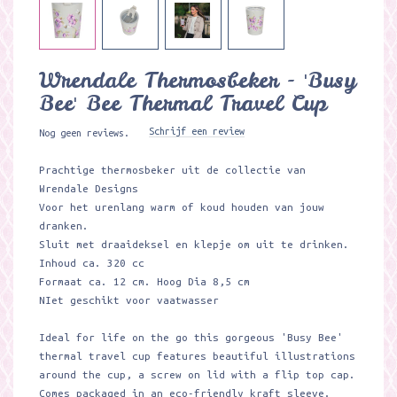
Wrendale Thermosbeker - 'Busy
Bee' Bee Thermal Travel Cup
Schrijf een review
Nog geen reviews.
Prachtige thermosbeker uit de collectie van
Wrendale Designs
Voor het urenlang warm of koud houden van jouw
dranken.
Sluit met draaideksel en klepje om uit te drinken.
Inhoud ca. 320 cc
Formaat ca. 12 cm. Hoog Dia 8,5 cm
NIet geschikt voor vaatwasser
Ideal for life on the go this gorgeous 'Busy Bee'
thermal travel cup features beautiful illustrations
around the cup, a screw on lid with a flip top cap.
Comes packaged in an eco-friendly kraft sleeve.