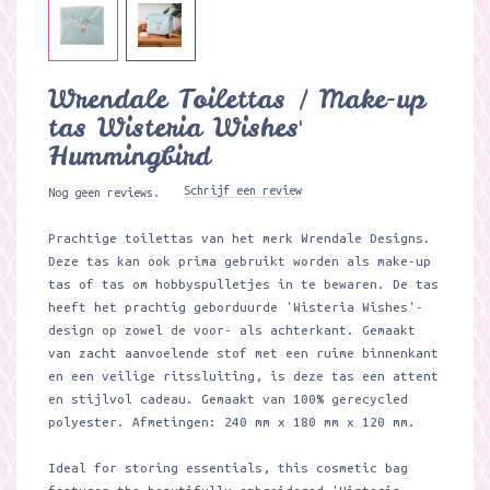
Wrendale Toilettas / Make-up
tas Wisteria Wishes'
Hummingbird
Schrijf een review
Nog geen reviews.
Prachtige toilettas van het merk Wrendale Designs.
Deze tas kan ook prima gebruikt worden als make-up
tas of tas om hobbyspulletjes in te bewaren. De tas
heeft het prachtig geborduurde 'Wisteria Wishes'-
design op zowel de voor- als achterkant. Gemaakt
van zacht aanvoelende stof met een ruime binnenkant
en een veilige ritssluiting, is deze tas een attent
en stijlvol cadeau. Gemaakt van 100% gerecycled
polyester. Afmetingen: 240 mm x 180 mm x 120 mm.
Ideal for storing essentials, this cosmetic bag