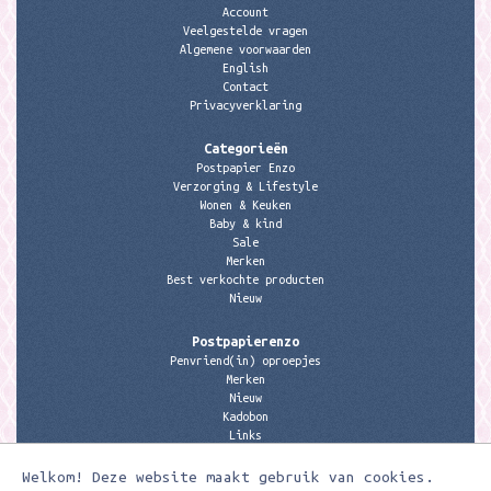
Account
Veelgestelde vragen
Algemene voorwaarden
English
Contact
Privacyverklaring
Categorieën
Postpapier Enzo
Verzorging & Lifestyle
Wonen & Keuken
Baby & kind
Sale
Merken
Best verkochte producten
Nieuw
Postpapierenzo
Penvriend(in) oproepjes
Merken
Nieuw
Kadobon
Links
Welkom! Deze website maakt gebruik van cookies.
Contactgegevens