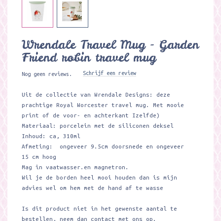
Wrendale Travel Mug - Garden
Friend robin travel mug
Schrijf een review
Nog geen reviews.
Uit de collectie van Wrendale Designs: deze
prachtige Royal Worcester travel mug. Met mooie
print of de voor- en achterkant Izelfde)
Materiaal: porcelein met de siliconen deksel
Inhoud: ca, 310ml
Afmeting: ongeveer 9.5cm doorsnede en ongeveer
15 cm hoog
Mag in vaatwasser.en magnetron.
Wil je de borden heel mooi houden dan is mijn
advies wel om hem met de hand af te wasse
Is dit product niet in het gewenste aantal te
bestellen, neem dan contact met ons op.