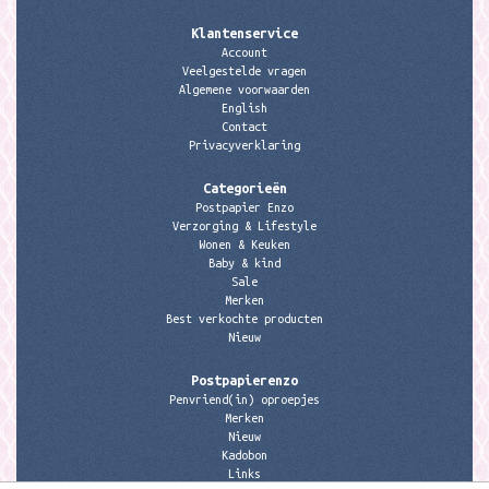
Klantenservice
Account
Veelgestelde vragen
Algemene voorwaarden
English
Contact
Privacyverklaring
Categorieën
Postpapier Enzo
Verzorging & Lifestyle
Wonen & Keuken
Baby & kind
Sale
Merken
Best verkochte producten
Nieuw
Postpapierenzo
Penvriend(in) oproepjes
Merken
Nieuw
Kadobon
Links