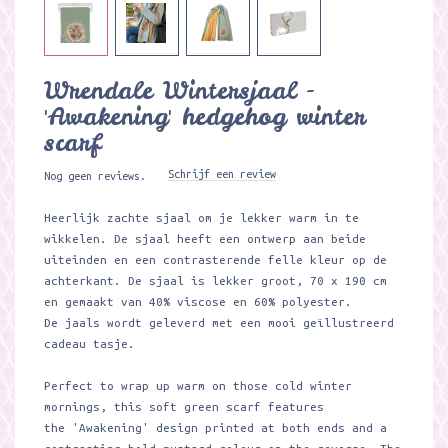
Wrendale Wintersjaal -
'Awakening' hedgehog winter
scarf
Schrijf een review
Nog geen reviews.
Heerlijk zachte sjaal om je lekker warm in te
wikkelen. De sjaal heeft een ontwerp aan beide
uiteinden en een contrasterende felle kleur op de
achterkant. De sjaal is lekker groot, 70 x 190 cm
en gemaakt van 40% viscose en 60% polyester.
De jaals wordt geleverd met een mooi geïllustreerd
cadeau tasje.
Perfect to wrap up warm on those cold winter
mornings, this soft green scarf features
the 'Awakening' design printed at both ends and a