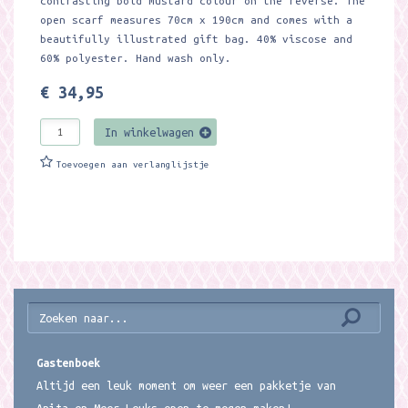
contrasting bold mustard colour on the reverse. The
open scarf measures 70cm x 190cm and comes with a
beautifully illustrated gift bag. 40% viscose and
60% polyester. Hand wash only.
€ 34,95
In winkelwagen
Toevoegen aan verlanglijstje
Gastenboek
Altijd een leuk moment om weer een pakketje van
Anita en Meer Leuks open te mogen maken!