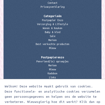
Contact
Privacyverklaring
Categorieën
Postpapier Enzo
Verzorging & Lifestyle
Wonen & Keuken
Baby & kind
Sale
Merken
Best verkochte producten
Nieuw
Postpapierenzo
Penvriend(in) oproepjes
Merken
Nieuw
Kadobon
Links
Welkom! Deze website maakt gebruik van cookies.
Contactgegevens
Meerleuks
Deze functionele- en analytische cookies verzamelen
anita@meerleuks.nl
geen persoonsgegevens en helpen ons de website te
06 – 107 163 36
verbeteren. Nieuwsgierig hoe dit werkt? Klik dan op