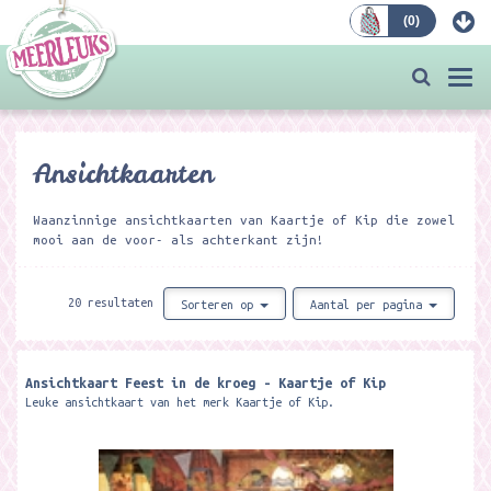
(
0
)
Bestellen
Togg
navi
Ansichtkaarten
Waanzinnige ansichtkaarten van Kaartje of Kip die zowel
mooi aan de voor- als achterkant zijn!
20 resultaten
Sorteren op
Aantal per pagina
Ansichtkaart Feest in de kroeg - Kaartje of Kip
Leuke ansichtkaart van het merk Kaartje of Kip.