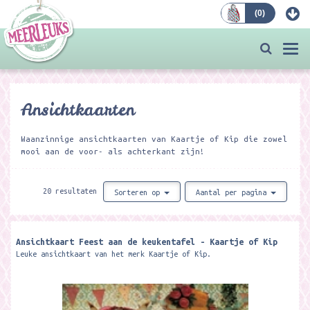
(
0
)
Bestellen
Togg
navi
Ansichtkaarten
Waanzinnige ansichtkaarten van Kaartje of Kip die zowel
mooi aan de voor- als achterkant zijn!
20 resultaten
Sorteren op
Aantal per pagina
Ansichtkaart Feest aan de keukentafel - Kaartje of Kip
Leuke ansichtkaart van het merk Kaartje of Kip.