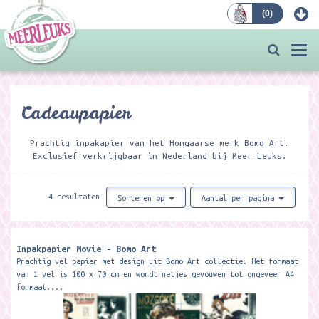
(
0
)
Bestellen
Togg
navi
Cadeaupapier
Prachtig inpakapier van het Hongaarse merk Bomo Art.
Exclusief verkrijgbaar in Nederland bij Meer Leuks.
4 resultaten
Sorteren op
Aantal per pagina
Inpakpapier Movie - Bomo Art
Prachtig vel papier met design uit Bomo Art collectie. Het formaat
van 1 vel is 100 x 70 cm en wordt netjes gevouwen tot ongeveer A4
formaat....