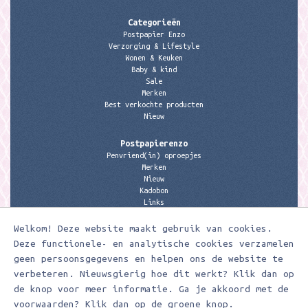
Categorieën
Postpapier Enzo
Verzorging & Lifestyle
Wonen & Keuken
Baby & kind
Sale
Merken
Best verkochte producten
Nieuw
Postpapierenzo
Penvriend(in) oproepjes
Merken
Nieuw
Kadobon
Links
Welkom! Deze website maakt gebruik van cookies.
Contactgegevens
Meerleuks
Deze functionele- en analytische cookies verzamelen
anita@meerleuks.nl
geen persoonsgegevens en helpen ons de website te
06 – 107 163 36
verbeteren. Nieuwsgierig hoe dit werkt? Klik dan op
de knop voor meer informatie. Ga je akkoord met de
KVK nummer: 58807179
BTW nummer: 853190859B01
voorwaarden? Klik dan op de groene knop.