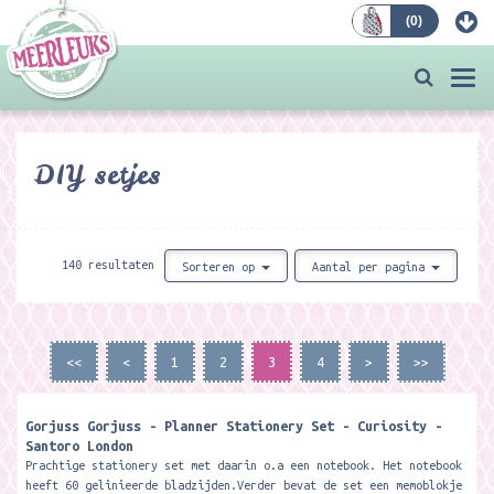
(
0
)
Bestellen
Togg
navi
DIY setjes
140 resultaten
Sorteren op
Aantal per pagina
<<
<
1
2
3
4
>
>>
Gorjuss Gorjuss - Planner Stationery Set - Curiosity -
Santoro London
Prachtige stationery set met daarin o.a een notebook. Het notebook
heeft 60 gelinieerde bladzijden.Verder bevat de set een memoblokje