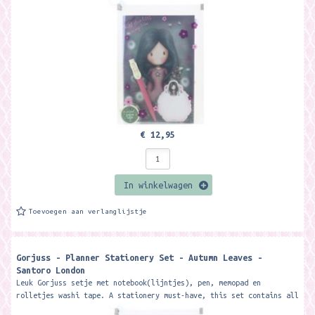
your desk...
€ 12,95
In winkelwagen
Toevoegen aan verlanglijstje
Gorjuss - Planner Stationery Set - Autumn Leaves -
Santoro London
Leuk Gorjuss setje met notebook(lijntjes), pen, memopad en
rolletjes washi tape. A stationery must-have, this set contains all
your desk...