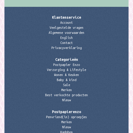
Klantenservice
Account
Veelgestelde vragen
Algemene voorwaarden
English
Contact
Privacyverklaring
Categorieën
Postpapier Enzo
Verzorging & Lifestyle
Wonen & Keuken
Baby & kind
Sale
Merken
Best verkochte producten
Nieuw
Postpapierenzo
Penvriend(in) oproepjes
Merken
Nieuw
Kadobon