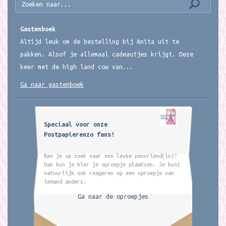
Gastenboek
Altijd leuk om de bestelling bij Anita uit te
pakken. Alsof je allemaal cadeautjes krijgt. Deze
keer met de high land cow van...
Ga naar gastenboek
Speciaal voor onze
Postpapierenzo fans!
Ben je op zoek naar een leuke penvriend(in)?
Dan kun je hier je oproepje plaatsen. Je kunt
natuurlijk ook reageren op een oproepje van
iemand anders.
Ga naar de oproepjes