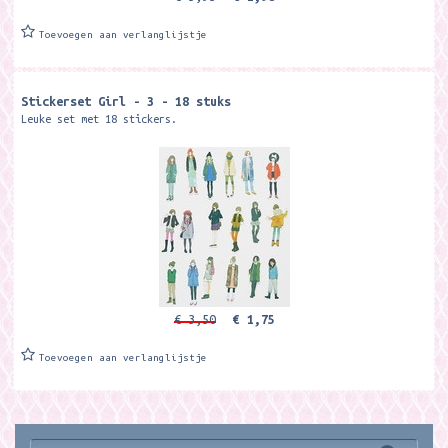
Toevoegen aan verlanglijstje
Stickerset Girl - 3 - 18 stuks
Leuke set met 18 stickers.
€ 3,50
€ 1,75
Toevoegen aan verlanglijstje