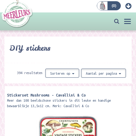
(
0
)
Bestellen
Togg
navi
DIY stickers
394 resultaten
Sorteren op
Aantal per pagina
Stickerset Mushrooms - Cavallini & Co
Meer dan 100 beeldschone stickers in dit leuke en handige
bewaarblikje 13,5x12 cm. Merk: Cavallini & Co