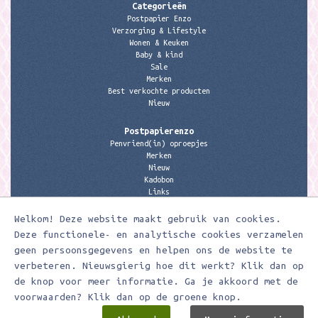
Categorieën
Postpapier Enzo
Verzorging & Lifestyle
Wonen & Keuken
Baby & kind
Sale
Merken
Best verkochte producten
Nieuw
Postpapierenzo
Penvriend(in) oproepjes
Merken
Nieuw
Kadobon
Links
Welkom! Deze website maakt gebruik van cookies.
Contactgegevens
Meerleuks
Deze functionele- en analytische cookies verzamelen
anita@meerleuks.nl
geen persoonsgegevens en helpen ons de website te
06 – 107 163 36
verbeteren. Nieuwsgierig hoe dit werkt? Klik dan op
de knop voor meer informatie. Ga je akkoord met de
KVK nummer: 58807179
BTW nummer: 853190859B01
voorwaarden? Klik dan op de groene knop.