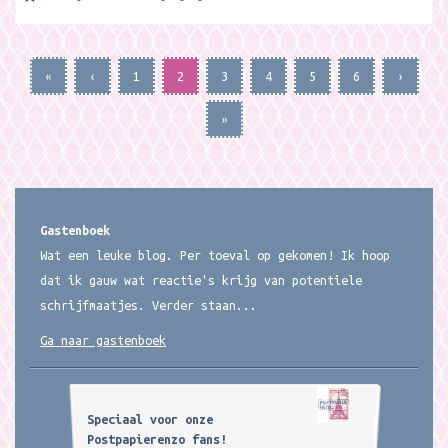
«
‹
1
2
3
4
5
6
›
»
Gastenboek
Wat een leuke blog. Per toeval op gekomen! Ik hoop
dat ik gauw wat reactie's krijg van potentiele
schrijfmaatjes. Verder staan...
Ga naar gastenboek
Speciaal voor onze
Postpapierenzo fans!