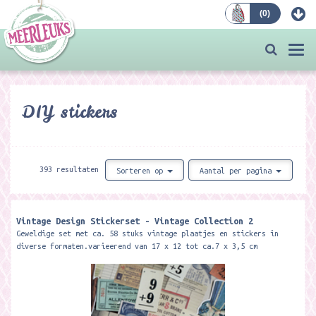
(
0
)
Bestellen
Togg
navi
DIY stickers
393 resultaten
Sorteren op
Aantal per pagina
Vintage Design Stickerset - Vintage Collection 2
Geweldige set met ca. 58 stuks vintage plaatjes en stickers in
diverse formaten.varieerend van 17 x 12 tot ca.7 x 3,5 cm