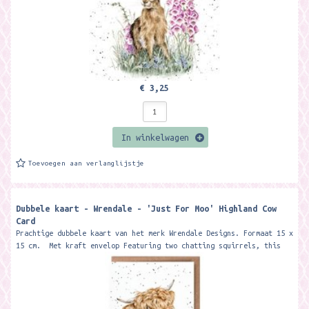
€ 3,25
In winkelwagen
Toevoegen aan verlanglijstje
Dubbele kaart - Wrendale - 'Just For Moo' Highland Cow
Card
Prachtige dubbele kaart van het merk Wrendale Designs. Formaat 15 x
15 cm. Met kraft envelop Featuring two chatting squirrels, this
card...