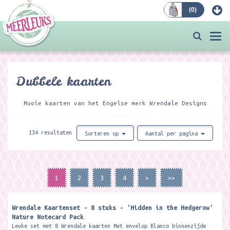
(
0
)
Bestellen
Togg
navi
Dubbele kaarten
Mooie kaarten van het Engelse merk Wrendale Designs
134 resultaten
Sorteren op
Aantal per pagina
1
2
3
4
>
>>
Wrendale Kaartenset - 8 stuks - 'Hidden in the Hedgerow'
Nature Notecard Pack
Leuke set met 8 Wrendale kaarten Met envelop Blanco binnenzijde