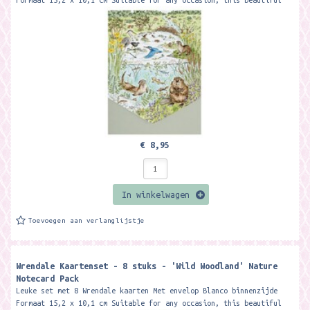
Formaat 15,2 x 10,1 cm Suitable for any occasion, this beautiful
notecard pack...
€ 8,95
In winkelwagen
Toevoegen aan verlanglijstje
Wrendale Kaartenset - 8 stuks - 'Wild Woodland' Nature
Notecard Pack
Leuke set met 8 Wrendale kaarten Met envelop Blanco binnenzijde
Formaat 15,2 x 10,1 cm Suitable for any occasion, this beautiful