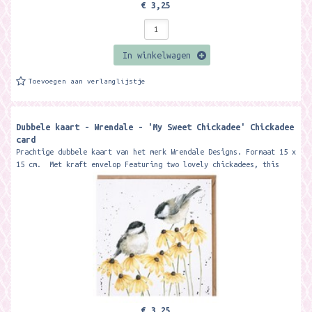
€ 3,25
In winkelwagen
Toevoegen aan verlanglijstje
Dubbele kaart - Wrendale - 'My Sweet Chickadee' Chickadee
card
Prachtige dubbele kaart van het merk Wrendale Designs. Formaat 15 x
15 cm. Met kraft envelop Featuring two lovely chickadees, this
card is...
€ 3,25