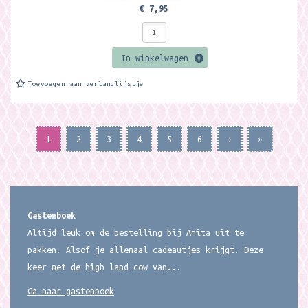
€ 7,95
In winkelwagen
Toevoegen aan verlanglijstje
1
2
3
4
5
6
›
»
Gastenboek
Altijd leuk om de bestelling bij Anita uit te
pakken. Alsof je allemaal cadeautjes krijgt. Deze
keer met de high land cow van...
Ga naar gastenboek