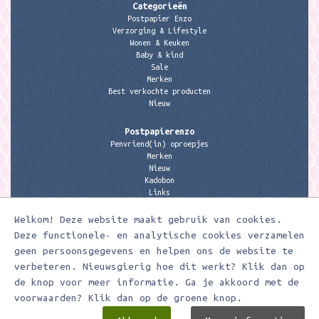
Categorieën
Postpapier Enzo
Verzorging & Lifestyle
Wonen & Keuken
Baby & kind
Sale
Merken
Best verkochte producten
Nieuw
Postpapierenzo
Penvriend(in) oproepjes
Merken
Nieuw
Kadobon
Links
Welkom! Deze website maakt gebruik van cookies.
Contactgegevens
Meerleuks
Deze functionele- en analytische cookies verzamelen
anita@meerleuks.nl
geen persoonsgegevens en helpen ons de website te
06 – 107 163 36
verbeteren. Nieuwsgierig hoe dit werkt? Klik dan op
de knop voor meer informatie. Ga je akkoord met de
KVK nummer: 58807179
BTW nummer: 853190859B01
voorwaarden? Klik dan op de groene knop.