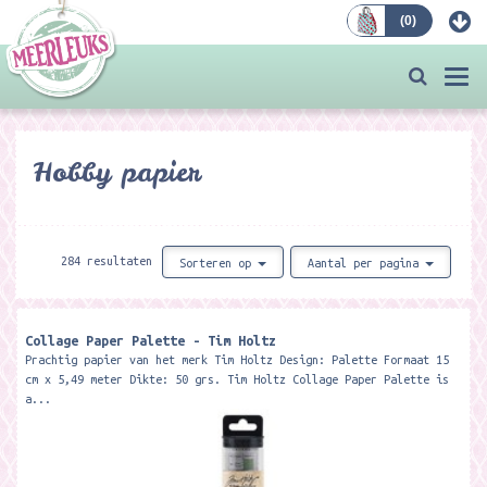
(
0
)
Bestellen
Togg
navi
Hobby papier
284 resultaten
Sorteren op
Aantal per pagina
Collage Paper Palette - Tim Holtz
Prachtig papier van het merk Tim Holtz Design: Palette Formaat 15
cm x 5,49 meter Dikte: 50 grs. Tim Holtz Collage Paper Palette is
a...