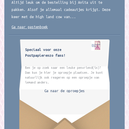
Altijd leuk om de bestelling bij Anita uit te
pakken. Alsof je allemaal cadeautjes krijgt. Deze
keer met de high land cow van...
Ga naar gastenboek
Speciaal voor onze
Postpapierenzo fans!
Ben je op zoek naar een leuke penvriend(in)?
Dan kun je hier je oproepje plaatsen. Je kunt
natuurlijk ook reageren op een oproepje van
iemand anders.
Ga naar de oproepjes