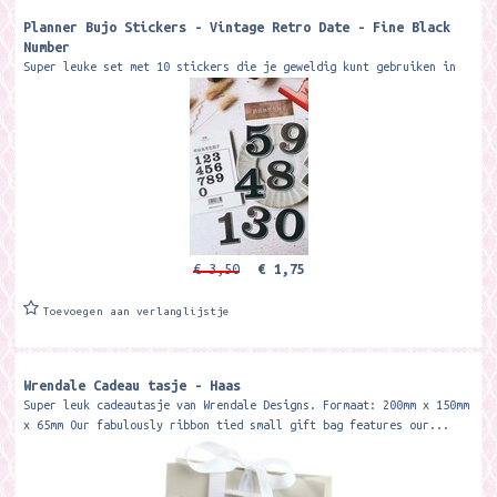
Planner Bujo Stickers - Vintage Retro Date - Fine Black
Number
Super leuke set met 10 stickers die je geweldig kunt gebruiken in
jouw bulletjournal of planner. Formaat: ca. 5 x 6 cm
€ 3,50
€ 1,75
Toevoegen aan verlanglijstje
Wrendale Cadeau tasje - Haas
Super leuk cadeautasje van Wrendale Designs. Formaat: 200mm x 150mm
x 65mm Our fabulously ribbon tied small gift bag features our...