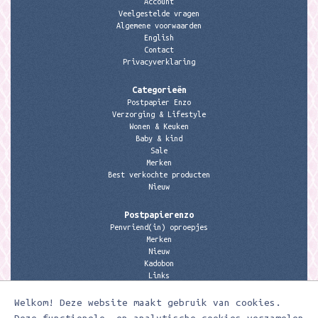
Account
Veelgestelde vragen
Algemene voorwaarden
English
Contact
Privacyverklaring
Categorieën
Postpapier Enzo
Verzorging & Lifestyle
Wonen & Keuken
Baby & kind
Sale
Merken
Best verkochte producten
Nieuw
Postpapierenzo
Penvriend(in) oproepjes
Merken
Nieuw
Kadobon
Links
Welkom! Deze website maakt gebruik van cookies.
Contactgegevens
Meerleuks