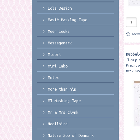
Lola Design
Masté Masking Tape
Meer Leuks
Toev
Messagemark
Dubbel
Midori
'Lazy 
Prachti
Mini Labo
merk Wr
15 x 15
Motex
Featuri
card is
More than hip
MT Masking Tape
Mr & Mrs Clynk
Noolibird
Nature Zoo of Denmark