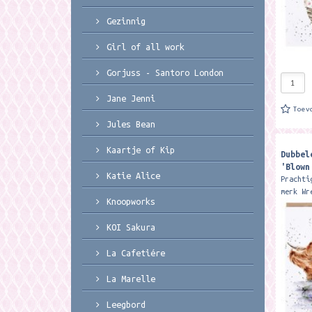
Gezinnig
Girl of all work
Gorjuss - Santoro London
Jane Jenni
Toev
Jules Bean
Kaartje of Kip
Dubbel
'Blown
Katie Alice
Prachti
merk Wr
Knoopworks
15 x 15
Featuri
KOI Sakura
highlan
La Cafetiére
La Marelle
Leegbord