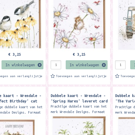
Featuring an artistically
ng two lovely
Featuring 
depicted mouse...
ees, this card is...
this card 
€ 3,25
€ 3,25
In winkelwagen
In winkelwagen
oegen aan verlanglijstje
Toevoegen aan verlanglijstje
Toevoeg
e kaart - Wrendale -
Dubbele kaart - Wrendale -
Dubbele k
fect Birthday' cat
'Spring Hares' leveret card
'The Vari
ay card
card
Prachtige dubbele kaart van het
ge dubbele kaart van het
Prachtige 
merk Wrendale Designs. Formaat
endale Designs. Formaat
merk Wrend
15 x 15 cm. Met kraft envelop
.8 cm. Met kraft
15 x 15 cm
Featuring three lovely leverets
 Send your birthday
Featuring 
this card is...
with this...
birds on a