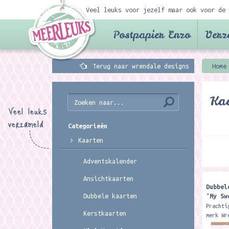
Veel leuks voor jezelf maar ook voor de 
Postpapier Enzo
Verz
Terug naar wrendale designs
Home
Ka
Veel leuks
verzameld
Categorieën
Kaarten
Adventskalender
Ansichtkaarten
Dubbel
'My Sw
Dubbele kaarten
Chicka
Prachti
Kerstkaarten
merk Wr
15 x 15