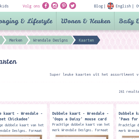
kids
Volg ons
Blog
English
O
orging & Lifestyle
Wonen & Keuken
Baby &
Merken
Wrendale Designs
Kaarten
arten
Super leuke kaarten uit het assortiment v
261 result
e kaart - Wrendale -
Dubbele kaart - Wrendale -
Dubbele k
eet Chickadee'
'Oops a Daisy' mouse card
'Paws for
dee card
labrador 
Prachtige dubbele kaart van het
ge dubbele kaart van het
Prachtige 
merk Wrendale Designs. Formaat
endale Designs. Formaat
merk Wrend
15 x 15 cm. Met kraft envelop
 cm. Met kraft envelop
15 x 15 cm