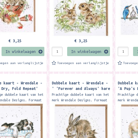
€ 3,25
€ 3,25
In winkelwagen
In winkelwagen
oegen aan verlanglijstje
Toevoegen aan verlanglijstje
Toevoeg
e kaart - Wrendale -
Dubbele kaart - Wrendale -
Dubbele k
 Dry, Fold Repeat'
' 'Furever and Always' hare
'A Pup's 
card
card
ge dubbele kaart van het
Prachtige dubbele kaart van het
Prachtige 
endale Designs. Formaat
merk Wrendale Designs. Formaat
merk Wrend
 cm. Met kraft envelop
15 x 15 cm. Met kraft envelop
15 x 15 cm
ng an adorable dog
Featuring a delightful family
Featuring 
on a pile of...
of hares, this...
this card 