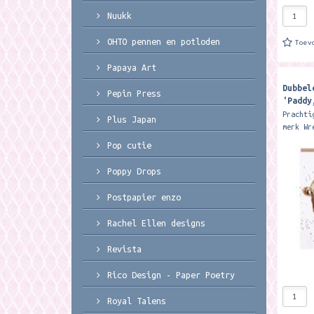
Nuukk
OHTO pennen en potloden
Toev
Papaya Art
Dubbel
Pepin Press
'Paddy
cow ca
Prachti
Plus Japan
merk Wr
15 x 15
Pop cutie
Featuri
cows th
Poppy Drops
Postpapier enzo
Rachel Ellen designs
Revista
Rico Design - Paper Poetry
Royal Talens