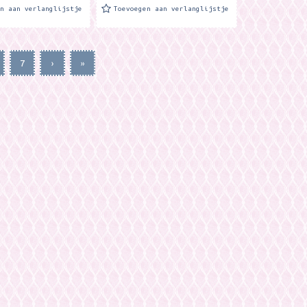
en aan verlanglijstje
Toevoegen aan verlanglijstje
7
›
»