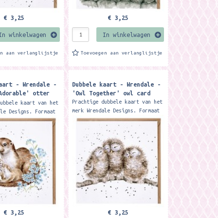
€ 3,25
€ 3,25
In winkelwagen
In winkelwagen
en aan verlanglijstje
Toevoegen aan verlanglijstje
aart - Wrendale -
Dubbele kaart - Wrendale -
Adorable' otter
'Owl Together' owl card
Prachtige dubbele kaart van het
dubbele kaart van het
merk Wrendale Designs. Formaat
ale Designs. Formaat
15 x 15 cm. Met kraft envelop
. Met kraft envelop.
Featuring three artistically
a delightful otter
depicted owlets...
ps...
€ 3,25
€ 3,25