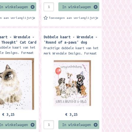
In winkelwagen
In winkelwagen
en aan verlanglijstje
Toevoegen aan verlanglijstje
aart - Wrendale -
Dubbele kaart - Wrendale -
 Thought' Cat Card
'Round of a-paws' dog
congratulations card
dubbele kaart van het
Prachtige dubbele kaart van het
ale Designs. Formaat
merk Wrendale Designs. Formaat
. Met kraft envelop
17 x 13.8 cm. Met kraft
a lovely Ragdoll cat,
envelop Celebrate with this
is...
delightful dog card....
€ 3,25
€ 3,25
In winkelwagen
In winkelwagen