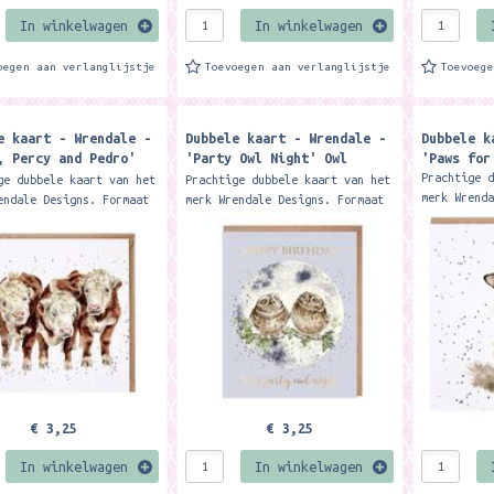
In winkelwagen
In winkelwagen
oegen aan verlanglijstje
Toevoegen aan verlanglijstje
Toevoeg
e kaart - Wrendale -
Dubbele kaart - Wrendale -
Dubbele k
, Percy and Pedro'
'Party Owl Night' Owl
'Paws for
rd
birthday card
Prachtige 
ge dubbele kaart van het
Prachtige dubbele kaart van het
merk Wrend
endale Designs. Formaat
merk Wrendale Designs. Formaat
15 x 15 cm
 cm. Met kraft envelop
17 x 13.8 cm. Met kraft
Featuring 
ng three lovely Hereford
envelop Send your birthday
this card 
is...
wishes with this...
€ 3,25
€ 3,25
In winkelwagen
In winkelwagen