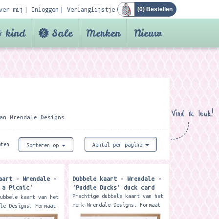
ver mij
Inloggen
Verlanglijstje
(
0
) Bestellen
 kind
Sale
Merken
Nieuw
Vind ik leuk!
an Wrendale Designs
aten
Aantal per pagina
Sorteren op
aart - Wrendale -
Dubbele kaart - Wrendale -
 a Picnic'
'Puddle Ducks' duck card
& spaniel car
Prachtige dubbele kaart van het
dubbele kaart van het
merk Wrendale Designs. Formaat
ale Designs. Formaat
15 x 15 cm. Met kraft envelop
. Met kraft envelop