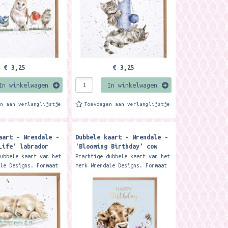
€ 3,25
€ 3,25
In winkelwagen
In winkelwagen
en aan verlanglijstje
Toevoegen aan verlanglijstje
aart - Wrendale -
Dubbele kaart - Wrendale -
Life' labrador
'Blooming Birthday' cow
birthday card
dubbele kaart van het
Prachtige dubbele kaart van het
ale Designs. Formaat
merk Wrendale Designs. Formaat
. Met kraft envelop
17 x 13.8 cm. Met kraft
an adorable puppy
envelop Send your birthday
is...
wishes with this...