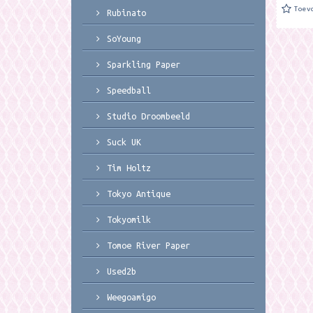
Toev
Rubinato
SoYoung
Sparkling Paper
Speedball
Studio Droombeeld
Suck UK
Tim Holtz
Tokyo Antique
Tokyomilk
Tomoe River Paper
Used2b
Weegoamigo