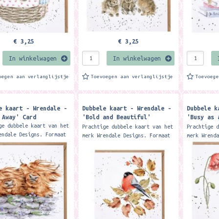
€ 3,25
€ 3,25
In winkelwagen
In winkelwagen
oegen aan verlanglijstje
Toevoegen aan verlanglijstje
Toevoeg
e kaart - Wrendale -
Dubbele kaart - Wrendale -
Dubbele k
 Away' Card
'Bold and Beautiful'
'Busy as 
bullfinch card
card
ge dubbele kaart van het
Prachtige dubbele kaart van het
Prachtige 
endale Designs. Formaat
merk Wrendale Designs. Formaat
merk Wrend
 cm. Met kraft envelop
15 x 15 cm. Met kraft envelop
15 x 15 cm
ng two lovely windswept
Featuring a delightful
Featuring 
d cows...
Bullfinch this card is...
depicted h