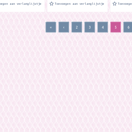
oegen aan verlanglijstje
Toevoegen aan verlanglijstje
Toevoeg
«
‹
2
3
4
5
6