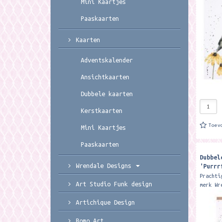
Mini Kaartjes
Featuri
chickad
Paaskaarten
Kaarten
Adventskalender
Ansichtkaarten
Dubbele kaarten
Kerstkaarten
Toev
Mini Kaartjes
Paaskaarten
Dubbel
Wrendale Designs
'Purrr
birthd
Prachti
Art Studio Funk design
merk Wr
17 x 13
Artichique Design
envelop
wishes 
Bomo Art