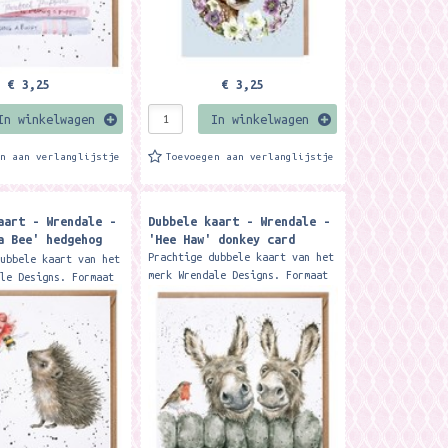
€ 3,25
€ 3,25
In winkelwagen
In winkelwagen
en aan verlanglijstje
Toevoegen aan verlanglijstje
aart - Wrendale -
Dubbele kaart - Wrendale -
a Bee' hedgehog
'Hee Haw' donkey card
Prachtige dubbele kaart van het
dubbele kaart van het
merk Wrendale Designs. Formaat
ale Designs. Formaat
15 x 15 cm. Met kraft envelop
. Met kraft envelop
Featuring two loveable donkeys,
an artistically
this card is...
edgehog,...