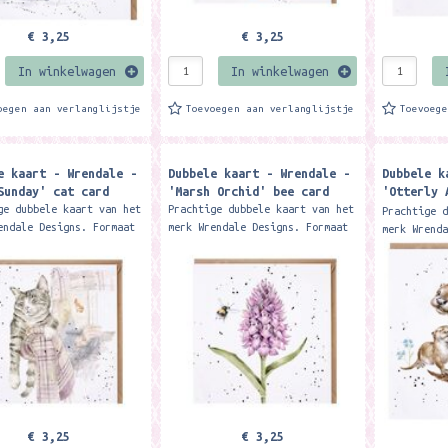
€ 3,25
€ 3,25
In winkelwagen
In winkelwagen
oegen aan verlanglijstje
Toevoegen aan verlanglijstje
Toevoeg
e kaart - Wrendale -
Dubbele kaart - Wrendale -
Dubbele k
Sunday' cat card
'Marsh Orchid' bee card
'Otterly 
card
ge dubbele kaart van het
Prachtige dubbele kaart van het
Prachtige 
endale Designs. Formaat
merk Wrendale Designs. Formaat
merk Wrend
 cm. Met kraft envelop
15 x 15 cm. Met kraft envelop
15 x 15 cm
ng a sleepy cat this
Featuring a bumblebee and Marsh
Featuring 
 perfect...
orchid and...
and her pu
€ 3,25
€ 3,25