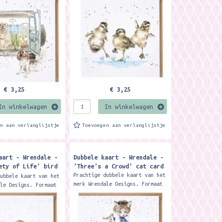
Featuring three ducklings
two delightful dogs
splashing in a...
is...
€ 3,25
€ 3,25
In winkelwagen
In winkelwagen
en aan verlanglijstje
Toevoegen aan verlanglijstje
aart - Wrendale -
Dubbele kaart - Wrendale -
ety of Life' bird
'Three's a Crowd' cat card
Prachtige dubbele kaart van het
dubbele kaart van het
merk Wrendale Designs. Formaat
ale Designs. Formaat
15 x 15 cm. Met kraft envelop.
. Met kraft envelop
Featuring three kittens on a
a charming row of
scratching post...
...