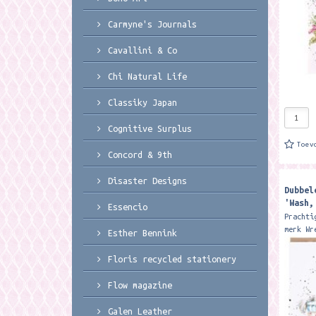
Carmyne's Journals
Cavallini & Co
Chi Natural Life
Classiky Japan
Cognitive Surplus
Toev
Concord & 9th
Disaster Designs
Dubbel
'Wash,
Essencio
Card
Prachti
merk Wr
Esther Bennink
15 x 15
Featuri
Floris recycled stationery
asleep 
Flow magazine
Galen Leather