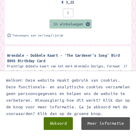
€ 3,25
In winkelwagen
Toevoegen aan verlanglijstje
Wrendale - Dubbele Kaart - 'The Gardener's Song' Bird
80th Birthday Card
Prachtige dubbele kaart van het merk Wrendale Designs. Formaat 17
x 13,8 cm. Met kraft envelop Wish someone a happy 80th with this...
Welkom! Deze website maakt gebruik van cookies.
Deze functionele- en analytische cookies verzamelen
geen persoonsgegevens en helpen ons de website te
verbeteren. Nieuwsgierig hoe dit werkt? Klik dan op
de knop voor meer informatie. Ga je akkoord met de
voorwaarden? Klik dan op de groene knop.
Akkoord
Meer informatie
€ 3,25