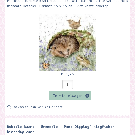
Prachtige dubbele kaart uit de 'The wild garden' serie van het merk
Wrendale Designs. Formaat 15 x 15 cm. Met kraft envelop...
€ 3,25
In winkelwagen
Toevoegen aan verlanglijstje
Dubbele kaart - Wrendale -'Pond Dipping' kingfisher
birthday card