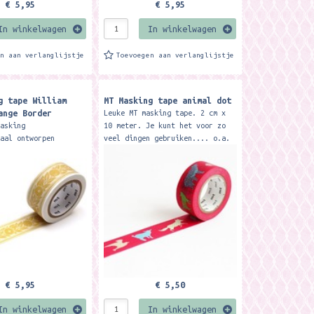
€ 5,95
€ 5,95
In winkelwagen
In winkelwagen
en aan verlanglijstje
Toevoegen aan verlanglijstje
g tape William
MT Masking tape animal dot
ange Border
Leuke MT masking tape. 2 cm x
masking
10 meter. Je kunt het voor zo
iaal ontworpen
veel dingen gebruiken.... o.a.
et merk MT door
voor het versieren van je
rris. Formaat 2 cm x
kado's, post, voor het...
e kunt de tape voor
€ 5,95
€ 5,50
In winkelwagen
In winkelwagen