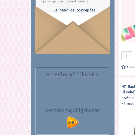
oproepje van iemand anders.
post,..
Ga naar de oproepjes
Toev
Betaalmogelijkheden
MT Mas
Bluebe
Woodli
Mooie M
MT mask
origine
Verzendmogelijkheden
tape. F
meter. 