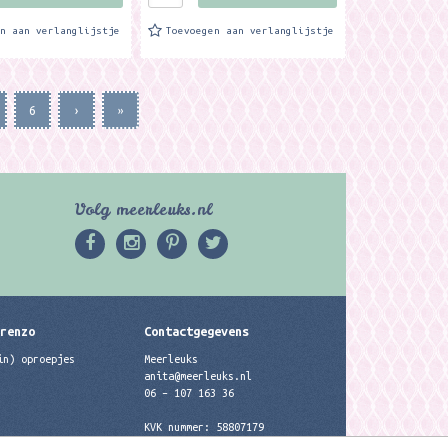
en aan verlanglijstje
Toevoegen aan verlanglijstje
6
›
»
Volg meerleuks.nl
erenzo
Contactgegevens
in) oproepjes
Meerleuks
anita@meerleuks.nl
06 – 107 163 36
KVK nummer: 58807179
BTW nummer: 853190859B01