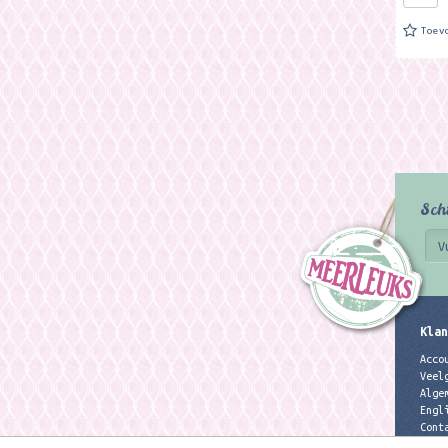
Toev
Sch
Klan
Acco
Veel
Alge
Engl
Cont
Priv