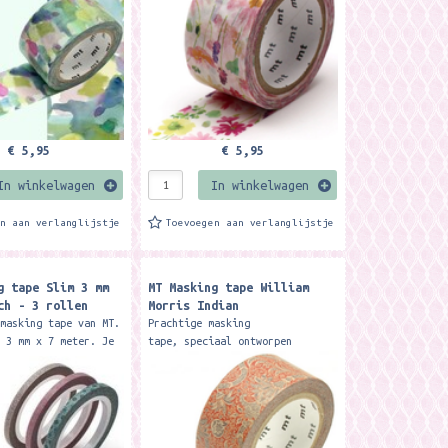
€ 5,95
€ 5,95
In winkelwagen
In winkelwagen
en aan verlanglijstje
Toevoegen aan verlanglijstje
g tape Slim 3 mm
MT Masking tape William
ch - 3 rollen
Morris Indian
 masking tape van MT.
Prachtige masking
s 3 mm x 7 meter. Je
tape, speciaal ontworpen
pe voor zo veel
voor van het merk MT door
ruiken o.a. voor
Wiliiam Morris. Formaat 2 cm x
ng, in...
7 meter. Je kunt de tape voor
zo...