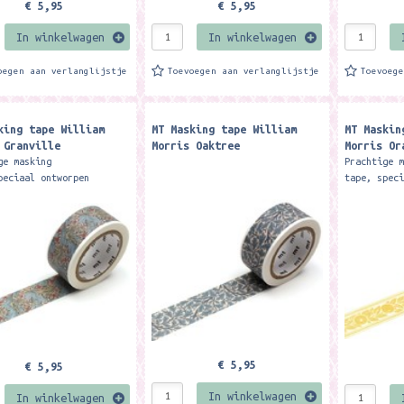
€ 5,95
€ 5,95
In winkelwagen
In winkelwagen
oegen aan verlanglijstje
Toevoegen aan verlanglijstje
Toevoeg
king tape William
MT Masking tape William
MT Maskin
 Granville
Morris Oaktree
Morris Or
ge masking
Prachtige 
peciaal ontworpen
tape, spec
n het merk MT door
voor van h
 Morris. Formaat 2 cm x
Wiliiam Mo
. Je kunt de tape voor
7 meter. J
zo...
€ 5,95
€ 5,95
In winkelwagen
In winkelwagen