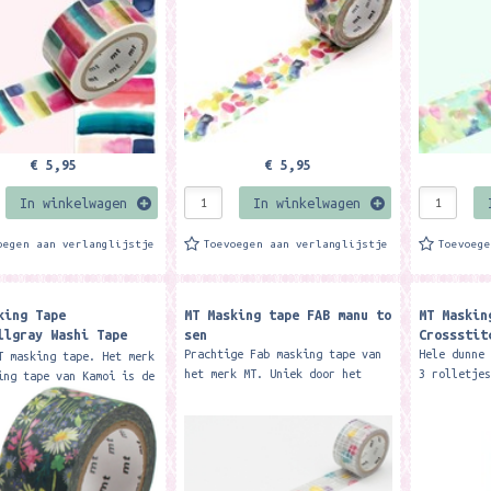
.
post,...
post,...
€ 5,95
€ 5,95
In winkelwagen
In winkelwagen
oegen aan verlanglijstje
Toevoegen aan verlanglijstje
Toevoeg
king Tape
MT Masking tape FAB manu to
MT Maskin
llgray Washi Tape
sen
Crossstit
ne Walk
Prachtige Fab masking tape van
Hele dunne
T masking tape. Het merk
het merk MT. Uniek door het
3 rolletje
ing tape van Kamoi is de
mooie design. Formaat 2 cm x 3
kunt de ta
le Japanse masking
meter. Je kunt het voor zo veel
dingen geb
ormaat 2.4 cm x 7
dingen gebruiken.... o.a....
scrapbooki
Je kunt de tape voor...