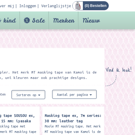
ver mij
Inloggen
Verlanglijstje
(
0
) Bestellen
 kind
Sale
Merken
Nieuw
Vind ik leuk!
pier. Het merk MT masking tape van Kamoi is de
n, uni kleuren maar ook prachtige designs.
aten
Aantal per pagina
Sorteren op
g tape SOUSOU ex,
Masking tape ex, 7m series:
 15 mm: iyasaka
30 mm: leather tag
asking tape met
Mooie MT masking tape. Het merk
 merk MT masking tape
MT masking tape van Kamoi is de