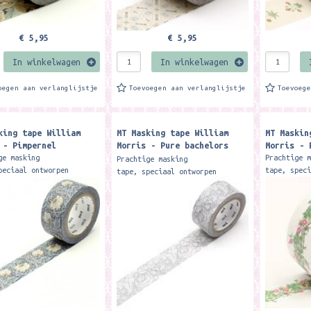
€ 5,95
€ 5,95
In winkelwagen
In winkelwagen
oegen aan verlanglijstje
Toevoegen aan verlanglijstje
Toevoeg
king tape William
MT Masking tape William
MT Maskin
 - Pimpernel
Morris - Pure bachelors
Morris - 
button stone/linen
ge masking
Prachtige 
Prachtige masking
peciaal ontworpen
tape, spec
tape, speciaal ontworpen
n het merk MT door
voor van h
voor van het merk MT door
 Morris. Formaat 2 cm x
Wiliiam Mo
Wiliiam Morris. Formaat 2 cm x
. Je kunt de tape voor
7 meter. J
7 meter. Je kunt de tape voor
zo...
zo...