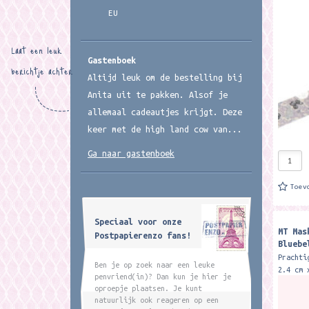
van Kam
EU
Japanse
1.5 cm 
Laat een leuk
Gastenboek
berichtje achter
Altijd leuk om de bestelling bij
Anita uit te pakken. Alsof je
allemaal cadeautjes krijgt. Deze
keer met de high land cow van...
Ga naar gastenboek
Toev
Speciaal voor onze
MT Mas
Postpapierenzo fans!
Bluebe
Murall
Prachti
Ben je op zoek naar een leuke
2.4 cm 
penvriend(in)? Dan kun je hier je
tape vo
oproepje plaatsen. Je kunt
gebruik
natuurlijk ook reageren op een
versier