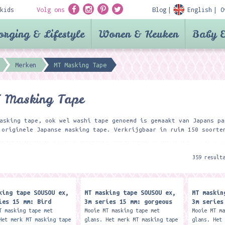
kids
Volg ons
Blog
English
O
orging & Lifestyle
Wonen & Keuken
Baby &
Merken
MT Masking Tape
 Masking Tape
asking tape, ook wel washi tape genoemd is gemaakt van Japans pa
originele Japanse masking tape. Verkrijgbaar in ruim 150 soorte
359 result
king tape SOUSOU ex,
MT masking tape SOUSOU ex,
MT maskin
ies 15 mm: Bird
3m series 15 mm: gorgeous
3m series
T masking tape met
Mooie MT masking tape met
Mooie MT m
Het merk MT masking tape
glans. Het merk MT masking tape
glans. Het