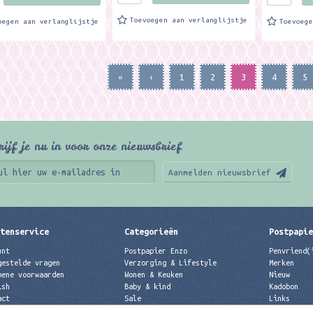
Toevoegen aan verlanglijstje
oegen aan verlanglijstje
Toevoeg
«
‹
1
2
3
4
5
rijf je nu in voor onze nieuwsbrief
Aanmelden nieuwsbrief
tenservice
Categorieën
Postpapi
unt
Postpapier Enzo
Penvriend(
gestelde vragen
Verzorging & Lifestyle
Merken
mene voorwaarden
Wonen & Keuken
Nieuw
ish
Baby & kind
Kadobon
act
Sale
Links
acyverklaring
Merken