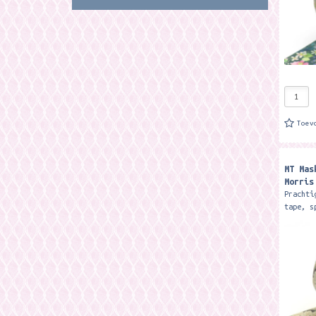
Toev
MT Mas
Morris
Prachti
tape, s
voor va
Wiliiam
7 meter
zo...