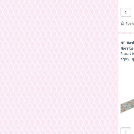
Toev
MT Mas
Morris
Prachti
tape, s
voor va
Wiliiam
7 meter
zo...