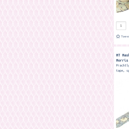
Toev
MT Mas
Morris
Prachti
tape, s
voor va
Wiliiam
7 meter
zo...