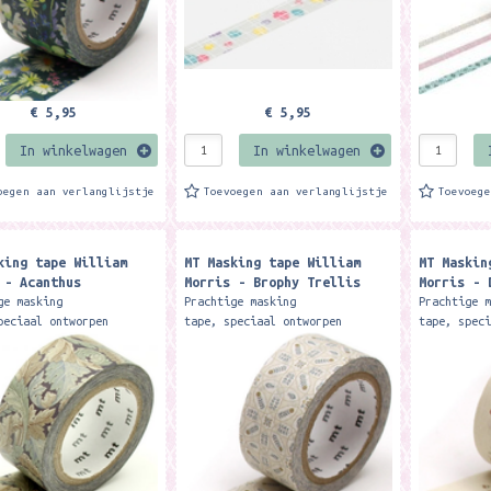
€ 5,95
€ 5,95
In winkelwagen
In winkelwagen
oegen aan verlanglijstje
Toevoegen aan verlanglijstje
Toevoeg
king tape William
MT Masking tape William
MT Maskin
 - Acanthus
Morris - Brophy Trellis
Morris - 
ge masking
Prachtige masking
Prachtige 
peciaal ontworpen
tape, speciaal ontworpen
tape, spec
n het merk MT door
voor van het merk MT door
voor van h
 Morris. Formaat 2 cm x
Wiliiam Morris. Formaat 2 cm x
Wiliiam Mo
. Je kunt de tape voor
7 meter. Je kunt de tape voor
7 meter. J
zo...
zo...