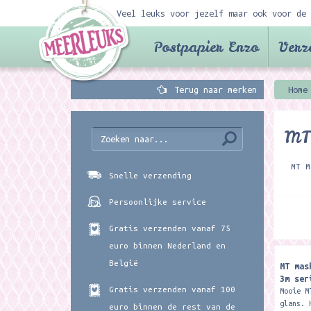
Veel leuks voor jezelf maar ook voor de 
Postpapier Enzo
Verz
Terug naar merken
Home
MT
MT M
Snelle verzending
Persoonlijke service
Gratis verzenden vanaf 75
euro binnen Nederland en
België
MT mas
3m ser
Gratis verzenden vanaf 100
Mooie M
glans. 
euro binnen de rest van de