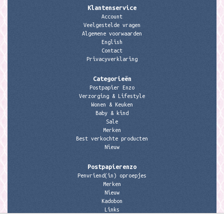
Klantenservice
Account
Veelgestelde vragen
Algemene voorwaarden
English
Contact
Privacyverklaring
Categorieën
Postpapier Enzo
Verzorging & Lifestyle
Wonen & Keuken
Baby & kind
Sale
Merken
Best verkochte producten
Nieuw
Postpapierenzo
Penvriend(in) oproepjes
Merken
Nieuw
Kadobon
Links