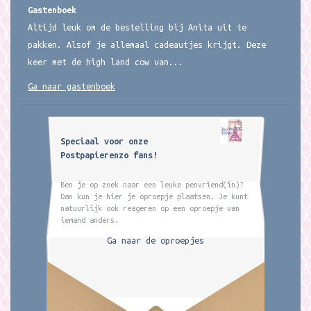
Gastenboek
Altijd leuk om de bestelling bij Anita uit te
pakken. Alsof je allemaal cadeautjes krijgt. Deze
keer met de high land cow van...
Ga naar gastenboek
Speciaal voor onze
Postpapierenzo fans!
Ben je op zoek naar een leuke penvriend(in)?
Dan kun je hier je oproepje plaatsen. Je kunt
natuurlijk ook reageren op een oproepje van
iemand anders.
Ga naar de oproepjes