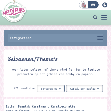
(
0
)
Bestellen
Togg
navi
Categorieën
Seizoenen/Thema's
Voor ieder seizoen of thema vind je hier de leukste
producten op het gebied van hobby en papier.
721 resultaten
Sorteren op
Aantal per pagina
Esther Bennink Kerstkaart Kerstdecoratie
Kaart A6 formaat - 10,5 x 14,8 cm. Gedrukt op 350g FSC