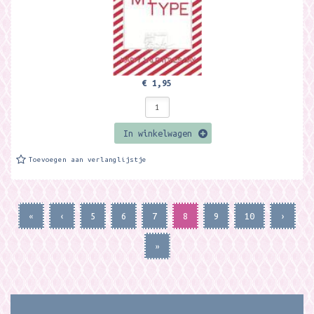
€ 1,95
In winkelwagen
Toevoegen aan verlanglijstje
«
‹
5
6
7
8
9
10
›
»