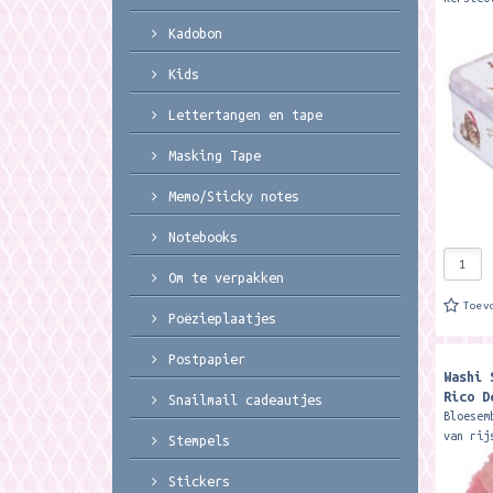
Designs
Kadobon
8 cm. T
tin fea
Kids
Lettertangen en tape
Masking Tape
Memo/Sticky notes
Notebooks
Om te verpakken
Toev
Poëzieplaatjes
Postpapier
Washi 
Rico D
Snailmail cadeautjes
Bloesem
van rij
Stempels
zijn he
verfraa
Stickers