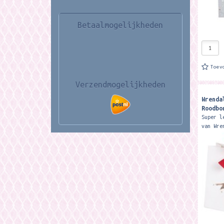
Betaalmogelijkheden
Toev
Verzendmogelijkheden
Wrenda
Roodbo
Super l
van Wre
200mm x
fabulou
small g