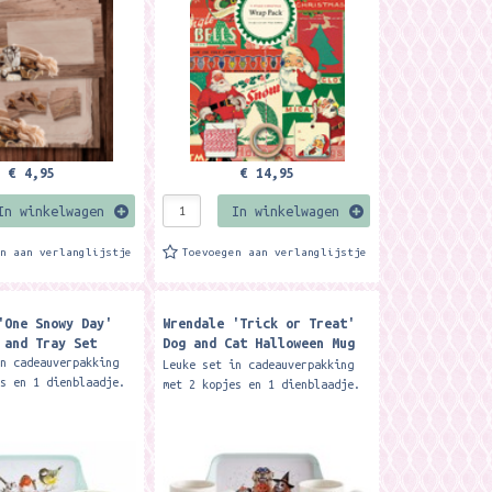
inpakpapier formaat: 50...
€ 4,95
€ 14,95
In winkelwagen
In winkelwagen
en aan verlanglijstje
Toevoegen aan verlanglijstje
'One Snowy Day'
Wrendale 'Trick or Treat'
 and Tray Set
Dog and Cat Halloween Mug
and Tray Set
in cadeauverpakking
Leuke set in cadeauverpakking
es en 1 dienblaadje.
met 2 kopjes en 1 dienblaadje.
zijn van porselein en
De kopjes zijn van porselein en
ad van melamine.
het dienblad van melamine.
nhoud...
Formaat: inhoud...