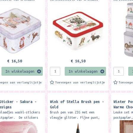
. Formaat: 16,7 x 16,7 x
Designs. Formaat: 16,7 x 16,7 x
Designs. D
his beautiful festive
8 cm. This beautiful festive
cm. Perfec
tures festive animal...
tin features dog illustrations
cookies, m
and...
€ 16,50
€ 16,50
In winkelwagen
In winkelwagen
oegen aan verlanglijstje
Toevoegen aan verlanglijstje
Toevoeg
Sticker - Sakura -
Wink of Stella Brush pen -
Winter Po
esigns
Gold
Warme Cho
blaadjes washi-stickers
Brush pen van ZIG met een
Leuke set 
stpapier. De stickers
vleugje glitter. Fijne punt,
postpapier
el mooi voor het
pigment inkt op waterbasis, kan
sluitstick
ien van kaarten,
op foto's verwerkt worden, acid