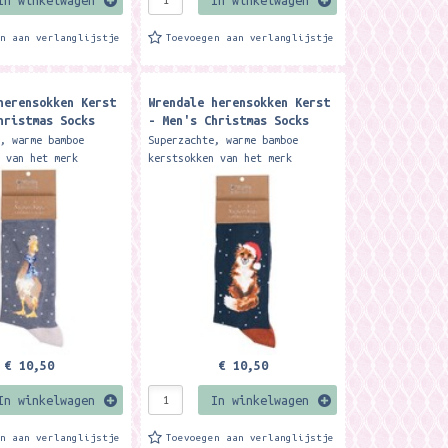
en aan verlanglijstje
Toevoegen aan verlanglijstje
herensokken Kerst
Wrendale herensokken Kerst
hristmas Socks
- Men's Christmas Socks
 Scarves - Duck -
Festive Fox - Kerstsokken
e, warme bamboe
Superzachte, warme bamboe
en
n van het merk
kerstsokken van het merk
esigns. De sokken
Wrendale Designs. De sokken
kt van 100% Oeko-Tex
zijn gemaakt van 100% Oeko-Tex
t materiaal is zacht,
bamboe. Het materiaal is zacht,
warm,...
€ 10,50
€ 10,50
In winkelwagen
In winkelwagen
en aan verlanglijstje
Toevoegen aan verlanglijstje