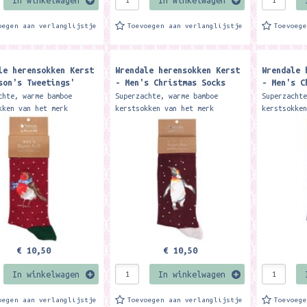
oegen aan verlanglijstje
Toevoegen aan verlanglijstje
Toevoeg
le herensokken Kerst
Wrendale herensokken Kerst
Wrendale 
son's Tweetings'
- Men's Christmas Socks
- Men's C
Men's Socks ​
Christmas King - Penguin -
Christmas
chte, warme bamboe
Superzachte, warme bamboe
Superzacht
kerstsokken
kerstsokk
kken van het merk
kerstsokken van het merk
kerstsokke
e Designs. De sokken
Wrendale Designs. De sokken
Wrendale D
maakt van 100% Oeko-Tex
zijn gemaakt van 100% Oeko-Tex
zijn gemaa
 Het materiaal is zacht,
bamboe. Het materiaal is zacht,
bamboe. He
.
warm,...
warm,...
€ 10,50
€ 10,50
In winkelwagen
In winkelwagen
oegen aan verlanglijstje
Toevoegen aan verlanglijstje
Toevoeg