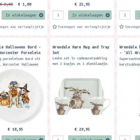
€ 2,00
€ 1,00
€ 25,95
In winkelwagen
In winkelwagen
oegen aan verlanglijstje
Toevoegen aan verlanglijstje
Toevoeg
le Halloween Bord -
Wrendale Hare Mug and Tray
Wrendale 
Worcester Porselein
Set
- 'All Wr
 or Treat' Halloween
Men's Soc
Leuke set in cadeauverpakking
g porseleinen bord uit
Superzacht
upe Plate-
met 2 kopjes en 1 dienblaadje.
l Worcester Halloween
kerstsokke
De kopjes zijn van porselein en
ie van Wrendale Designs.
Wrendale D
het dienblad van melamine.
 cm. Mag in
zijn gemaa
Formaat: inhoud...
ser.en magnetron. Wil je
bamboe. He
warm,...
€ 18,95
€ 29,95
In winkelwagen
In winkelwagen