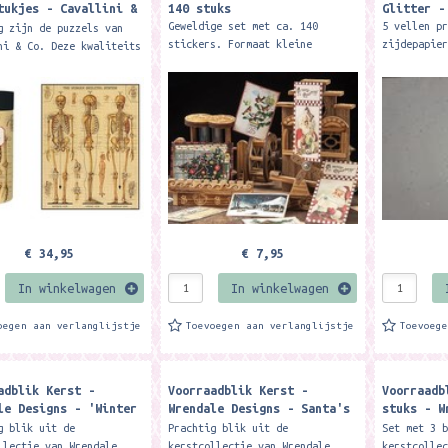
tukjes - Cavallini &
140 stuks
Glitter -
Geweldige set met ca. 140
5 vellen p
g zijn de puzzels van
stickers. Formaat kleine
zijdepapie
ni & Co. Deze kwaliteits
stickers ca. 3 x 3 cm. Formaat
gevouwen g
 bestaan uit 1000
grote stickers ca. 10 x 5 cm.
x 50 cm.
. De stukjes zitten in
oenen zak welke...
€ 34,95
€ 7,95
In winkelwagen
In winkelwagen
oegen aan verlanglijstje
Toevoegen aan verlanglijstje
Toevoeg
adblik Kerst -
Voorraadblik Kerst -
Voorraadb
le Designs - 'Winter
Wrendale Designs - Santa's
stuks - W
nd' Woodland Animal
Little Helpers Dog
Country A
g blik uit de
Prachtig blik uit de
Set met 3 
mas Square Tin ​
Christmas tin
Cake Tin 
llectie van Wrendale
kerstcollectie van Wrendale
kerstcolle