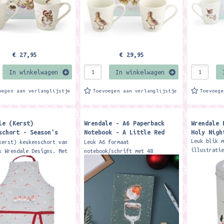
€ 27,95
€ 29,95
In winkelwagen
In winkelwagen
oegen aan verlanglijstje
Toevoegen aan verlanglijstje
Toevoeg
le (Kerst)
Wrendale - A6 Paperback
Wrendale 
schort - Season's
Notebook - A Little Red
Holy Nigh
ngs Apron (Robin)
Robin
Leuk blik 
kerst) keukenschort van
Leuk A6 formaat
illustrati
k Wrendale Designs. Met
notebook/schrift met 48
'biscuits'
bare banden 100% katoen
bladzijden. Merk: Wrendale
Designs Fo
ng or wonderfully
Designs Jot down your notes in
 'Season's...
style with this A6 paperback
notebook featuring...