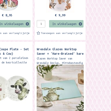
€ 8,95
€ 9,99
In winkelwagen
In winkelwagen
en aan verlanglijstje
Toevoegen aan verlanglijstje
Coupe Plate - Set
Wrendale Glazen Worktop
k & Cow)
Saver = 'Hare-Brained' hare
glass worktop saver
et van 2 porseleinen
Glazen Worktop Saver van
t de kesrtcollectie
Wrendale Desigs, Hittebestendig
le Designs. Dia: 16,
en hygiënisch, geschikt om hete
in vaatwasser.en
pannen op te plaatsen, om deeg
 Wil je de...
op te rollen of om op te...