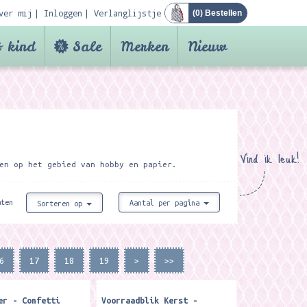
ver mij
Inloggen
Verlanglijstje
(
0
) Bestellen
 kind
Sale
Merken
Nieuw
Vind ik leuk!
en op het gebied van hobby en papier.
aten
Aantal per pagina
Sorteren op
6
17
18
19
>
>>
er - Confetti
Voorraadblik Kerst -