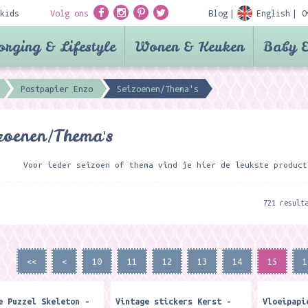
kids
Volg ons
Blog
English
O
orging & Lifestyle
Wonen & Keuken
Baby &
Postpapier Enzo
Seizoenen/Thema's
zoenen/Thema's
Voor ieder seizoen of thema vind je hier de leukste product
721 result
<<
<
10
11
12
13
14
15
1
e Puzzel Skeleton -
Vintage stickers Kerst -
Vloeipapi