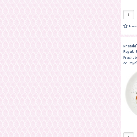
Toev
Wrenda
Royal 
'Trick
Prachti
Dog Co
de Roya
collect
Dia: 21
vaatwas
de...