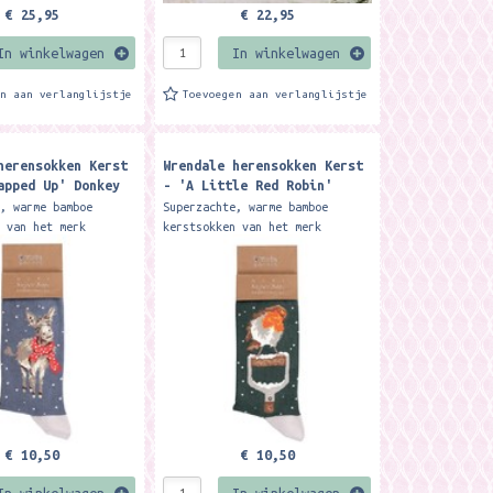
€ 25,95
€ 22,95
In winkelwagen
In winkelwagen
en aan verlanglijstje
Toevoegen aan verlanglijstje
herensokken Kerst
Wrendale herensokken Kerst
apped Up' Donkey
- 'A Little Red Robin'
ks
Robin Men's Socks Christmas
e, warme bamboe
Superzachte, warme bamboe
n van het merk
kerstsokken van het merk
esigns. De sokken
Wrendale Designs. De sokken
kt van 100% Oeko-Tex
zijn gemaakt van 100% Oeko-Tex
t materiaal is zacht,
bamboe. Het materiaal is zacht,
warm,...
€ 10,50
€ 10,50
In winkelwagen
In winkelwagen