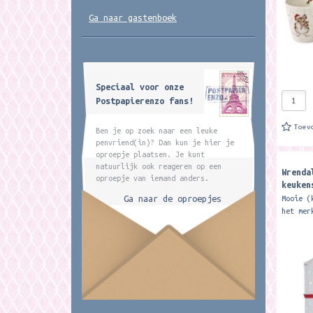
Ga naar gastenboek
Speciaal voor onze
Postpapierenzo fans!
Toev
Ben je op zoek naar een leuke
penvriend(in)? Dan kun je hier je
oproepje plaatsen. Je kunt
natuurlijk ook reageren op een
Wrenda
oproepje van iemand anders.
keuken
Tweeti
Ga naar de oproepjes
Mooie (
het mer
verstel
Featuri
festive