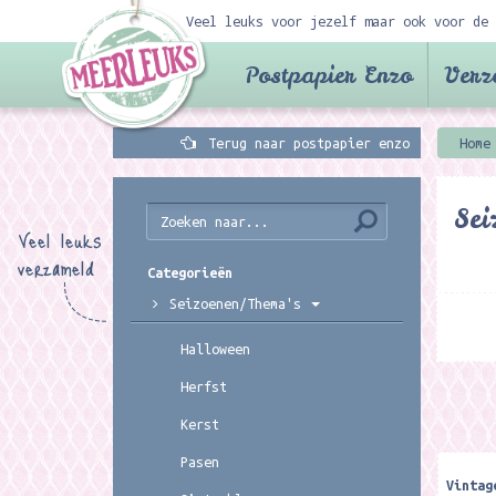
Veel leuks voor jezelf maar ook voor de 
Postpapier Enzo
Verz
Terug naar postpapier enzo
Home
Sei
Veel leuks
verzameld
Categorieën
Seizoenen/Thema's
Halloween
Herfst
Kerst
Pasen
Vintag