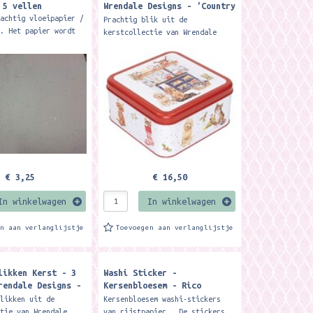
 5 vellen
Wrendale Designs - 'Country
Kitchen' Dog and Cat
rachtig vloeipapier /
Prachtig blik uit de
Christmas Square Tin ​
r. Het papier wordt
kerstcollectie van Wrendale
eleverd. Formaat: 75
Designs. Formaat: 16,7 x 16,7 x
8 cm. This beautiful festive
tin features festive dog and
cat...
€ 3,25
€ 16,50
In winkelwagen
In winkelwagen
en aan verlanglijstje
Toevoegen aan verlanglijstje
likken Kerst - 3
Washi Sticker -
rendale Designs -
Kersenbloesem - Rico
nimal Christmas
Designs
blikken uit de
Kersenbloesem washi-stickers
Nest
ctie van Wrendale
van rijstpapier. De stickers