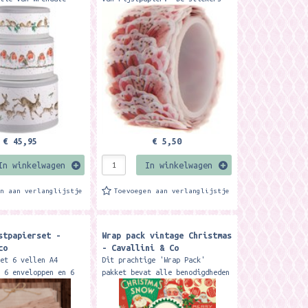
ia: 25, 22,5 en 19,5
zijn heel mooi voor het
t for storing cakes,
verfraaien van kaarten,
ince pies and...
geschenken, tijdschriften en...
€ 45,95
€ 5,50
In winkelwagen
In winkelwagen
en aan verlanglijstje
Toevoegen aan verlanglijstje
stpapierset -
Wrap pack vintage Christmas
co
- Cavallini & Co
met 6 vellen A4
Dit prachtige 'Wrap Pack'
, 6 enveloppen en 6
pakket bevat alle benodigdheden
ers. Merk: Meer Leuks
voor het verpakken van een
speciaal cadeau. 4 vellen