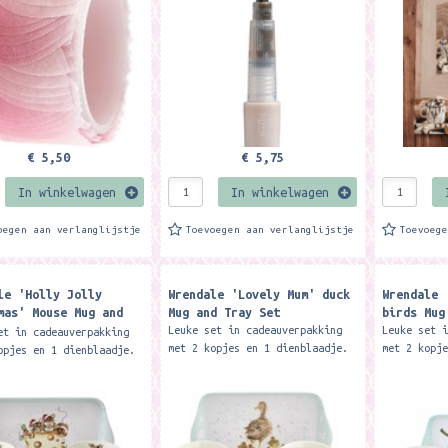
ken, tijdschriften en...
vrij, xylene vrij,...
€ 5,50
€ 5,75
In winkelwagen
In winkelwagen
oegen aan verlanglijstje
Toevoegen aan verlanglijstje
Toevoeg
le 'Holly Jolly
Wrendale 'Lovely Mum' duck
Wrendale 
mas' Mouse Mug and
Mug and Tray Set
birds Mug
et
Leuke set in cadeauverpakking
Leuke set 
et in cadeauverpakking
met 2 kopjes en 1 dienblaadje.
met 2 kopj
opjes en 1 dienblaadje.
De kopjes zijn van porselein en
De kopjes 
es zijn van porselein en
het dienblad van melamine.
het dienbl
nblad van melamine.
Formaat: inhoud...
Formaat: i
: inhoud...