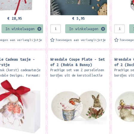
€ 28,95
€ 5,95
In winkelwagen
In winkelwagen
oegen aan verlanglijstje
Toevoegen aan verlanglijstje
Toevoeg
le Cadeau tasje -
Wrendale Coupe Plate - Set
Wrendale 
rstje
of 2 (Robin & Bunny)
of 2 (Duc
euk (kerst) cadeautasje
Prachige set van 2 porseleinen
Prachige s
ndale Designs. Formaat:
bordjes uit de kerstcollectie
bordjes ui
 150mm x 65mm. Our
van Wrendale Designs. Dia: 16,
van Wrenda
sly festive ribbon tied
5 cm. Mag in vaatwasser.en
5 cm. Mag 
ift bag features...
magnetron. Wil je de...
magnetron.