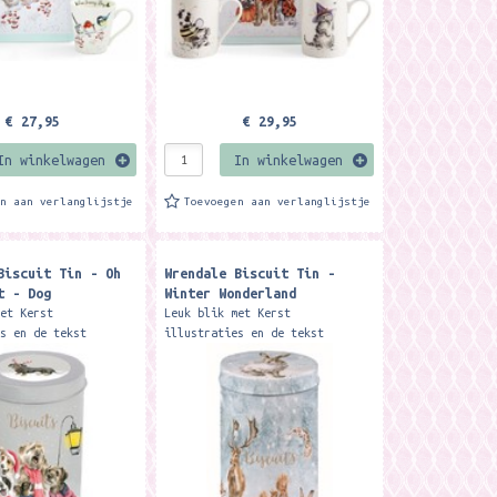
€ 27,95
€ 29,95
In winkelwagen
In winkelwagen
en aan verlanglijstje
Toevoegen aan verlanglijstje
Biscuit Tin - Oh
Wrendale Biscuit Tin -
t - Dog
Winter Wonderland
met Kerst
Leuk blik met Kerst
es en de tekst
illustraties en de tekst
. Merk: Wrendale
'biscuits'. Merk: Wrendale
rmaat: ca.15 x 8 cm.
Designs Formaat: ca.15 x 8 cm.