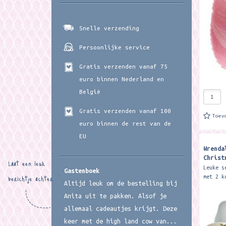
geschen
Snelle verzending
Persoonlijke service
Gratis verzenden vanaf 75
euro binnen Nederland en
België
Gratis verzenden vanaf 100
Toev
euro binnen de rest van de
EU
Wrenda
Christ
Laat een leuk
Tray S
Leuke s
Gastenboek
berichtje achter
met 2 k
Altijd leuk om de bestelling bij
De kopj
het die
Anita uit te pakken. Alsof je
Formaat
allemaal cadeautjes krijgt. Deze
keer met de high land cow van...