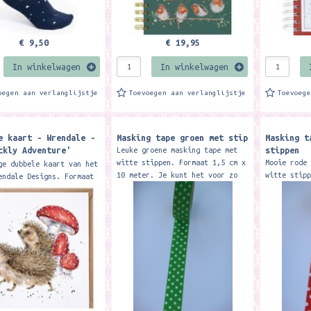
€ 9,50
€ 19,95
In winkelwagen
In winkelwagen
oegen aan verlanglijstje
Toevoegen aan verlanglijstje
Toevoeg
e kaart - Wrendale -
Masking tape groen met stip
Masking t
ckly Adventure'
stippen
Leuke groene masking tape met
og card
witte stippen. Formaat 1,5 cm x
Mooie rode
ge dubbele kaart van het
10 meter. Je kunt het voor zo
witte stip
endale Designs. Formaat
veel dingen gebruiken.... o.a.
10 meter. 
 cm. Met kraft envelop
voor het versieren...
veel dinge
ng two delightful
voor het v
gs this card...