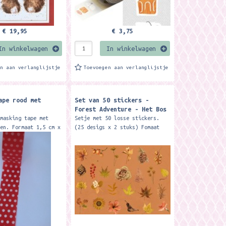
€ 19,95
€ 3,75
In winkelwagen
In winkelwagen
en aan verlanglijstje
Toevoegen aan verlanglijstje
ape rood met
Set van 50 stickers -
Forest Adventure - Het Bos
 masking tape met
Setje met 50 losse stickers.
pen. Formaat 1,5 cm x
(25 desigs x 2 stuks) Fomaat
Je kunt het voor zo
ca. 3x 2,5 cm.
n gebruiken.... o.a.
ersieren van je...