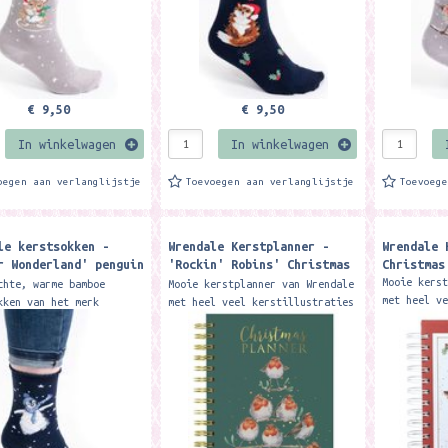
€ 9,50
€ 9,50
In winkelwagen
In winkelwagen
oegen aan verlanglijstje
Toevoegen aan verlanglijstje
Toevoeg
le kerstsokken -
Wrendale Kerstplanner -
Wrendale 
r Wonderland' penguin
'Rockin' Robins' Christmas
Christmas
Planner
Mooie kers
chte, warme bamboe
Mooie kerstplanner van Wrendale
met heel v
kken van het merk
met heel veel kerstillustraties
De perfect
e Designs. De sokken
De perfecte manier om
georganise
maakt van 100% Oeko-Tex
georganiseerd te blijven
tijdens de
 Het materiaal is zacht,
tijdens de feestdagen. Met...
.