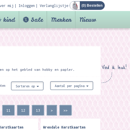
ver mij
Inloggen
Verlanglijstje
(
0
) Bestellen
 kind
Sale
Merken
Nieuw
Vind ik leuk!
en op het gebied van hobby en papier.
aten
Aantal per pagina
Sorteren op
11
12
13
>
>>
Kerstkaarten
Wrendale Kerstkaarten