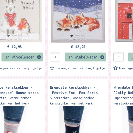
Dale, are finished...
Hannah Dale, are finished...
Hannah Dal
€ 12,95
€ 12,95
In winkelwagen
In winkelwagen
oegen aan verlanglijstje
Toevoegen aan verlanglijstje
Toevoeg
le kerstsokken -
Wrendale kerstsokken -
Wrendale 
tmouse' Mouse socks
'Festive Fox' Fox Socks
'Jolly Ro
chte, warme bamboe
Superzachte, warme bamboe
Superzacht
kken van het merk
kerstsokken van het merk
kerstsokke
e Designs. De sokken
Wrendale Designs. De sokken
Wrendale D
maakt van 100% Oeko-Tex
zijn gemaakt van 100% Oeko-Tex
zijn gemaa
 Het materiaal is zacht,
bamboe. Het materiaal is zacht,
bamboe. He
.
warm,...
warm,...