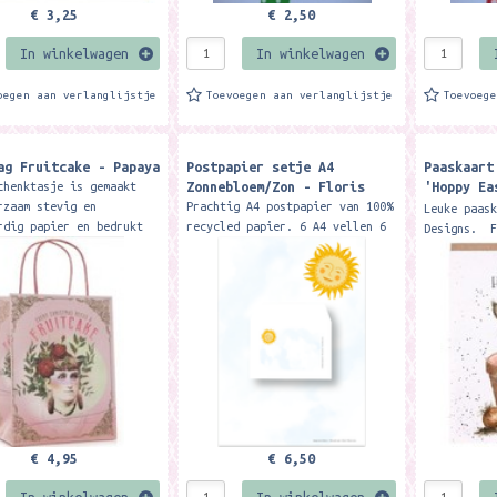
€ 3,25
€ 2,50
In winkelwagen
In winkelwagen
oegen aan verlanglijstje
Toevoegen aan verlanglijstje
Toevoeg
ag Fruitcake - Papaya
Postpapier setje A4
Paaskaart
Zonnebloem/Zon - Floris
'Hoppy Ea
chenktasje is gemaakt
Easter ca
rzaam stevig en
Prachtig A4 postpapier van 100%
Leuke paas
rdig papier en bedrukt
recycled papier. 6 A4 vellen 6
Designs. F
ie Papaya designs.
enveloppen Merk: Floris
cm. Met kr
is de gift bag voorzien
Recycled Stationery
Easter wis
rabbit car
€ 4,95
€ 6,50
In winkelwagen
In winkelwagen