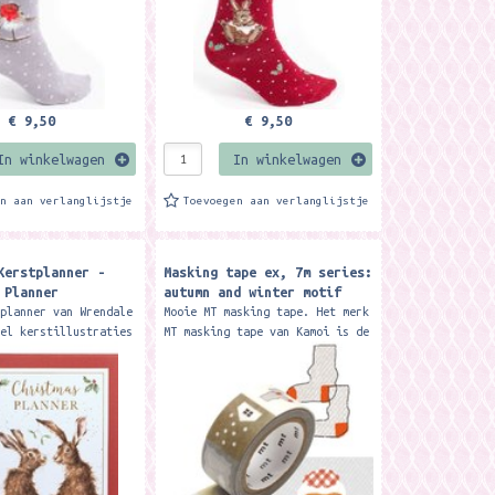
€ 9,50
€ 9,50
In winkelwagen
In winkelwagen
en aan verlanglijstje
Toevoegen aan verlanglijstje
Kerstplanner -
Masking tape ex, 7m series:
 Planner
autumn and winter motif
tplanner van Wrendale
Mooie MT masking tape. Het merk
eel kerstillustraties
MT masking tape van Kamoi is de
e manier om
originele Japanse masking
erd te blijven
tape. Formaat 2 cm x 7 meter.
 feestdagen. Met...
Je kunt de tape voor zo...