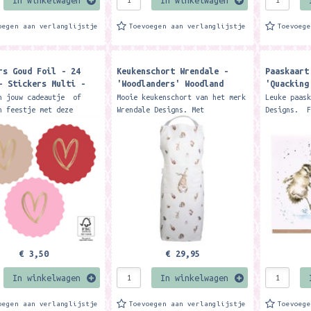
oegen aan verlanglijstje
Toevoegen aan verlanglijstje
Toevoeg
rs Goud Foil - 24
Keukenschort Wrendale -
Paaskaart
- Stickers Multi -
'Woodlanders' Woodland
'Quacking
Gold - Pink
Animal Apron
Easter ca
n jouw cadeautje of
Mooie keukenschort van het merk
Leuke paas
n feestje met deze
Wrendale Designs. Met
Designs. F
s met goud folie hart
verstelbare banden 100% katoen
cm. Met kr
atie.. Een feestje om
Perfect for those who love to
Easter wis
pakken! Afmeting:...
bake or cook this gorgeous...
artistical
€ 3,50
€ 29,95
In winkelwagen
In winkelwagen
oegen aan verlanglijstje
Toevoegen aan verlanglijstje
Toevoeg