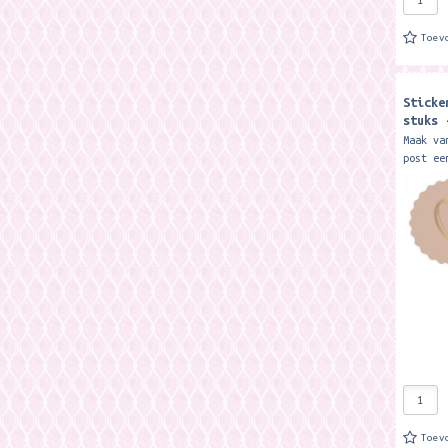
Toev
Sticke
stuks 
Heart 
Maak va
post ee
sticker
illustr
uit te 
Toev