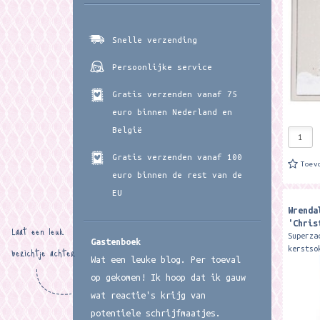
Hannah 
Snelle verzending
Persoonlijke service
Gratis verzenden vanaf 75
euro binnen Nederland en
België
Gratis verzenden vanaf 100
Toev
euro binnen de rest van de
EU
Wrenda
'Chris
Laat een leuk
Superza
Gastenboek
berichtje achter
kerstso
Wat een leuke blog. Per toeval
Wrendal
zijn ge
op gekomen! Ik hoop dat ik gauw
bamboe.
wat reactie's krijg van
warm,..
potentiele schrijfmaatjes.