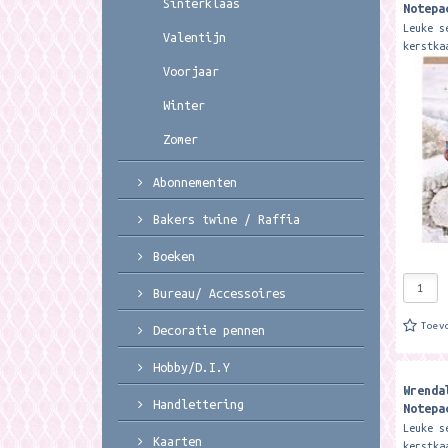
Sinterklaas
Notepa
Christ
Leuke s
Valentijn
Christ
kerstka
de binn
Voorjaar
staat d
wishes 
Winter
Zomer
Abonnementen
Bakers twine / Raffia
Boeken
Bureau/ Accessoires
Toev
Decoratie pennen
Hobby/D.I.Y
Wrenda
Handlettering
Notepa
Walkin
Leuke s
Kaarten
Wonder
kerstka