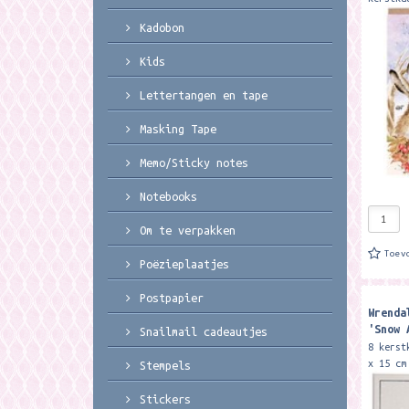
Christ
de binn
Kadobon
staat d
wishes 
Kids
Lettertangen en tape
Masking Tape
Memo/Sticky notes
Notebooks
Om te verpakken
Toev
Poëzieplaatjes
Postpapier
Wrenda
'Snow 
Snailmail cadeautjes
robin 
8 kerst
Christ
x 15 cm
Stempels
These l
beautif
Stickers