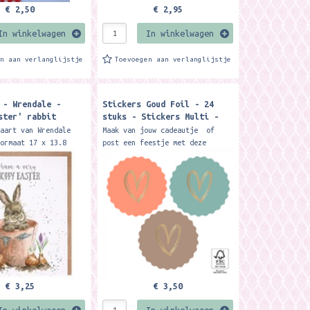
€ 2,50
€ 2,95
In winkelwagen
In winkelwagen
en aan verlanglijstje
Toevoegen aan verlanglijstje
 - Wrendale -
Stickers Goud Foil - 24
ster' rabbit
stuks - Stickers Multi -
rd
Heart Gold - Faded
kaart van Wrendale
Maak van jouw cadeautje of
ormaat 17 x 13.8
post een feestje met deze
aft envelop Send
stickers met goud folie hart
hes with this lovely
illustratie.. Een feestje om
d. The...
uit te pakken! Afmeting:...
€ 3,25
€ 3,50
In winkelwagen
In winkelwagen