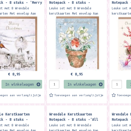
ck - 8 stuks - 'Merry
Notepack - 8 stuks -
Notepack 
mas to Ewe' Sheep
'Season's Tweetings' Robin
'Sledgeho
et met 8 Wrendale
Leuke set met 8 Wrendale
Leuke set 
mas Card Pack
Christmas Card Pack
Christmas
arten Met envelop Aan
kerstkaarten Met envelop Aan
kerstkaart
enkant van de kaart
de binnenkant van de kaart
de binnenk
e tekst 'With best
staat de tekst 'With best
staat de t
for Christmas...
wishes for Christmas...
wishes for
€ 8,95
€ 8,95
In winkelwagen
In winkelwagen
oegen aan verlanglijstje
Toevoegen aan verlanglijstje
Toevoeg
le Kerstkaarten
Wrendale Kerstkaarten
Wrendale 
ck - 8 stuks -
Notepack - 8 stuks -'All
Notepack 
g in a Winter
Creatures Great and Small'
Stop Here
et met 8 Wrendale
Leuke set met 8 Wrendale
Leuke set 
land' Woodland Animal
Cat Christmas Card Pack
card pack
arten Met envelop Aan
kerstkaarten Met envelop Aan
kerstkaart