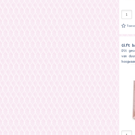
Toev
Gift b
Dit ges
van duu
hoogwaa
met moo
Tevens 
van...