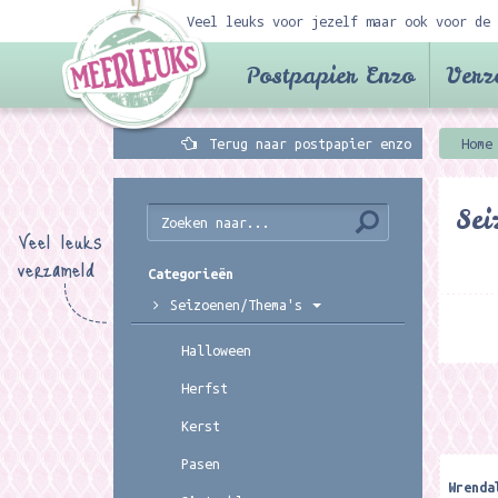
Veel leuks voor jezelf maar ook voor de 
Postpapier Enzo
Verz
Terug naar postpapier enzo
Home
Sei
Veel leuks
verzameld
Categorieën
Seizoenen/Thema's
Halloween
Herfst
Kerst
Pasen
Wrenda