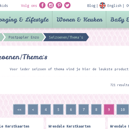
kids
Volg ons
Blog
English
O
orging & Lifestyle
Wonen & Keuken
Baby &
Postpapier Enzo
Seizoenen/Thema's
zoenen/Thema's
Voor ieder seizoen of thema vind je hier de leukste product
721 result
<<
<
4
5
6
7
8
9
10
le Kerstkaarten
Wrendale Kerstkaarten
Wrendale 