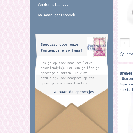
Verder staan...
Ga naar gastenboek
Speciaal voor onze
Postpapierenzo fans!
Toev
Ben je op zoek naar een leuke
penvriend(in)? Dan kun je hier je
Wrenda
oproepje plaatsen. Je kunt
'Winte
natuurlijk ook reageren op een
oproepje van iemand anders.
socks
Superza
kerstso
Ga naar de oproepjes
Wrendal
zijn ge
bamboe.
warm,..