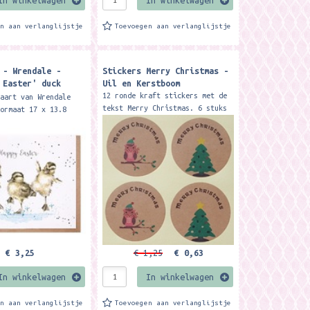
en aan verlanglijstje
Toevoegen aan verlanglijstje
 - Wrendale -
Stickers Merry Christmas -
 Easter' duck
Uil en Kerstboom
rd
12 ronde kraft stickers met de
kaart van Wrendale
tekst Merry Christmas. 6 stuks
ormaat 17 x 13.8
met uil en 6 stuks met
aft envelop Send
kerstboom Doorsnee: 3,5 cm.
hes with this
ly depicted...
€ 3,25
€ 1,25
€ 0,63
In winkelwagen
In winkelwagen
en aan verlanglijstje
Toevoegen aan verlanglijstje