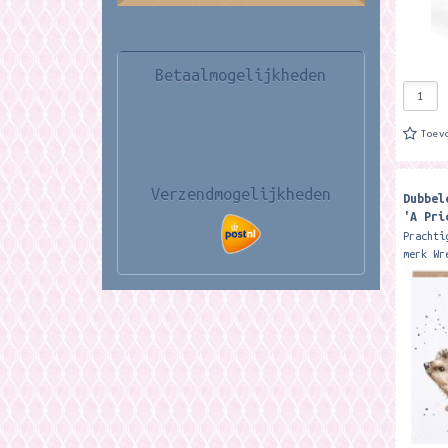
Betaalmogelijkheden
Toev
Verzendmogelijkheden
Dubbel
'A Pri
hedgeh
Prachti
merk Wr
15 x 15
Featuri
hedgeho