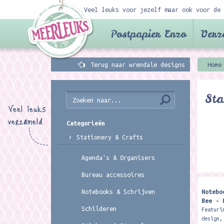
Veel leuks voor jezelf maar ook voor de 
Postpapier Enzo
Verz
Terug naar wrendale designs
Home
Sta
Veel leuks
verzameld
Categorieën
Stationery & Crafts
Agenda's & Organisers
Bureau accessoires
Notebo
Notebooks & Schrijven
Bee - 
Schilderen
Featuri
design,