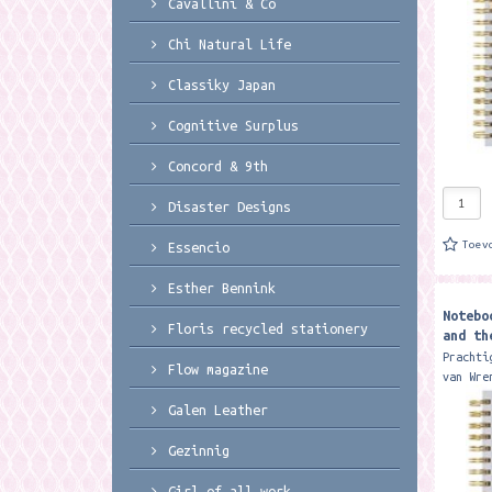
Cavallini & Co
illustr
Chi Natural Life
Classiky Japan
Cognitive Surplus
Concord & 9th
Disaster Designs
Toev
Essencio
Esther Bennink
Notebo
Floris recycled stationery
and th
Wrenda
Prachti
Flow magazine
van Wre
Spiraal
Galen Leather
pagina'
iedere 
Gezinnig
illustr
Girl of all work