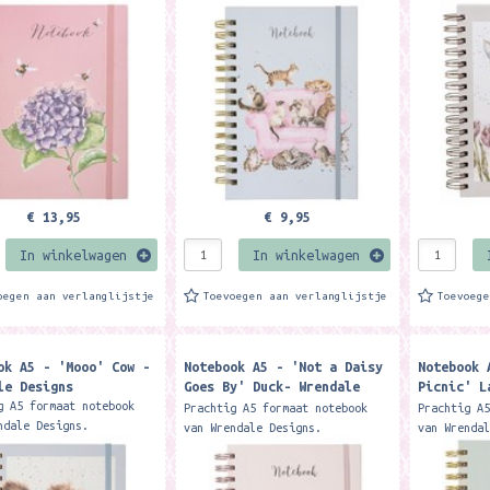
k will be all you need
Spiraalgebonden met ongeveer 90
Spiraalgeb
 organised. The notebook
pagina's en harde kaft Met op
pagina's e
extured...
iedere pagina een
iedere pag
illustratie...
illustrati
€ 13,95
€ 9,95
In winkelwagen
In winkelwagen
oegen aan verlanglijstje
Toevoegen aan verlanglijstje
Toevoeg
ok A5 - 'Mooo' Cow -
Notebook A5 - 'Not a Daisy
Notebook 
le Designs
Goes By' Duck- Wrendale
Picnic' L
Designs
- Wrendal
g A5 formaat notebook
Prachtig A5 formaat notebook
Prachtig A
ndale Designs.
van Wrendale Designs.
van Wrenda
gebonden met ongeveer 90
Spiraalgebonden met ongeveer 90
Spiraalgeb
s en harde kaft Met op
pagina's en harde kaft Met op
pagina's e
pagina een
iedere pagina een
iedere pag