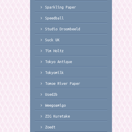
Sparkling Paper
Speedball
Studio Droombeeld
Suck UK
Tim Holtz
Tokyo Antique
Tokyomilk
Tomoe River Paper
Used2b
Weegoamigo
ZIG Kuretake
Zoedt