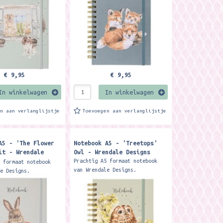
e...
illustratie...
€ 9,95
€ 9,95
In winkelwagen
In winkelwagen
en aan verlanglijstje
Toevoegen aan verlanglijstje
A5 - 'The Flower
Notebook A5 - 'Treetops'
it - Wrendale
Owl - Wrendale Designs
Prachtig A5 formaat notebook
5 formaat notebook
van Wrendale Designs.
le Designs.
Spiraalgebonden met ongeveer 90
onden met ongeveer 90
pagina's en harde kaft Met op
n harde kaft Met op
iedere pagina een
ina een
illustratie...
e...