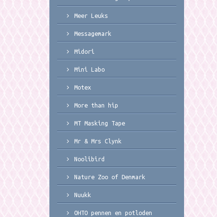
Meer Leuks
Messagemark
Midori
Mini Labo
Motex
More than hip
MT Masking Tape
Mr & Mrs Clynk
Noolibird
Nature Zoo of Denmark
Nuukk
OHTO pennen en potloden