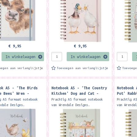
atie...
illustratie...
illustrati
€ 9,95
€ 9,95
In winkelwagen
In winkelwagen
oegen aan verlanglijstje
Toevoegen aan verlanglijstje
Toevoeg
ok A5 - 'The Birds
Notebook A5 - 'The Country
Notebook 
e Bees' Wren -
Kitchen' Dog and Cat -
Pot' Rabb
le Designs
Wrendale Designs
Designs
g A5 formaat notebook
Prachtig A5 formaat notebook
Prachtig A
ndale Designs.
van Wrendale Designs.
van Wrenda
gebonden met ongeveer 90
Spiraalgebonden met ongeveer 90
Spiraalgeb
s en harde kaft Met op
pagina's en harde kaft Met op
pagina's e
pagina een
iedere pagina een
iedere pag
atie...
illustratie...
illustrati