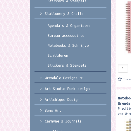
Stickers & Stempels
noteboo
to stay
has a t
Stationery & Crafts
Agenda's & Organisers
Bureau accessoires
Notebooks & Schrijven
Schilderen
Stickers & Stempels
Wrendale Designs
Toev
Art Studio Funk design
Notebo
Artichique Design
Wrenda
Prachti
Bomo Art
van Wre
Spiraal
Carmyne's Journals
pagina'
iedere 