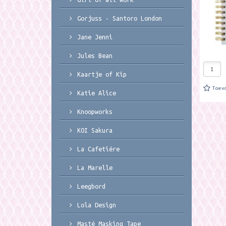
Gorjuss - Santoro London
Jane Jenni
Jules Bean
Kaartje of Kip
Toev
Katie Alice
Knoopworks
KOI Sakura
La Cafetiére
La Marelle
Leegbord
Lola Design
Masté Masking Tape