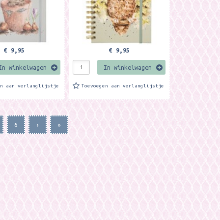
€ 9,95
€ 9,95
In winkelwagen
In winkelwagen
en aan verlanglijstje
Toevoegen aan verlanglijstje
6
›
»