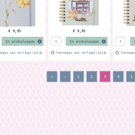
€ 9,95
€ 9,95
In winkelwagen
In winkelwagen
oegen aan verlanglijstje
Toevoegen aan verlanglijstje
Toevoeg
«
‹
1
2
3
4
5