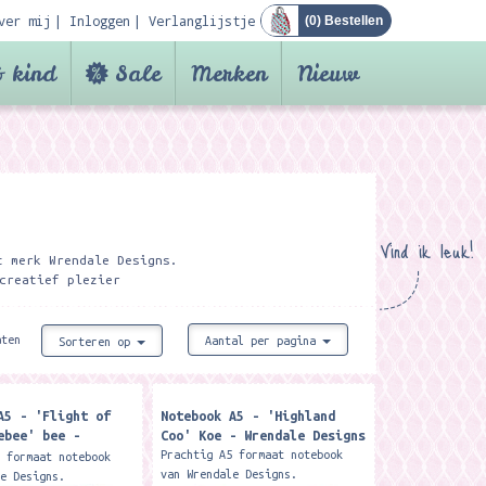
ver mij
Inloggen
Verlanglijstje
(
0
) Bestellen
 kind
Sale
Merken
Nieuw
Vind ik leuk!
t merk Wrendale Designs.
creatief plezier
aten
Aantal per pagina
Sorteren op
A5 - 'Flight of
Notebook A5 - 'Highland
ebee' bee -
Coo' Koe - Wrendale Designs
Designs
Prachtig A5 formaat notebook
5 formaat notebook
van Wrendale Designs.
le Designs.