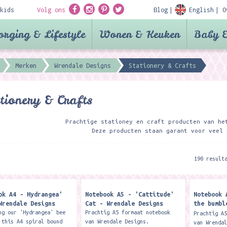
kids
Volg ons
Blog
English
O
orging & Lifestyle
Wonen & Keuken
Baby &
Merken
Wrendale Designs
Stationery & Crafts
tionery & Crafts
Prachtige stationey en craft producten van he
Deze producten staan garant voor veel 
190 result
ok A4 - Hydrangea'
Notebook A5 - 'Cattitude'
Notebook 
Wrendale Designs
Cat - Wrendale Designs
the bumbl
Wrendale 
ng our 'Hydrangea' bee
Prachtig A5 formaat notebook
Prachtig A
 this A4 spiral bound
van Wrendale Designs.
van Wrenda