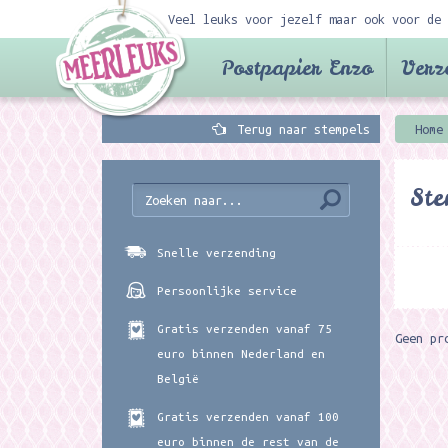
Veel leuks voor jezelf maar ook voor de 
Postpapier Enzo
Verz
Terug naar stempels
Home
Ste
Snelle verzending
Persoonlijke service
Gratis verzenden vanaf 75
Geen pr
euro binnen Nederland en
België
Gratis verzenden vanaf 100
euro binnen de rest van de