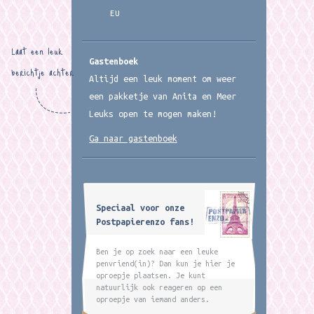
EU
Laat een leuk
Gastenboek
berichtje achter
Altijd een leuk moment om weer
een pakketje van Anita en Meer
Leuks open te mogen maken!
Ga naar gastenboek
Speciaal voor onze
Postpapierenzo fans!
Ben je op zoek naar een leuke
penvriend(in)? Dan kun je hier je
oproepje plaatsen. Je kunt
natuurlijk ook reageren op een
oproepje van iemand anders.