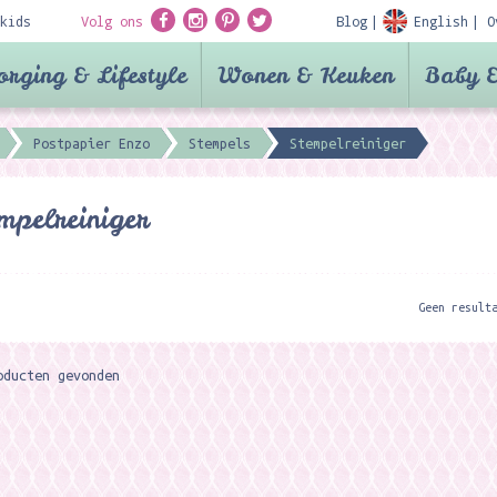
kids
Volg ons
Blog
English
O
orging & Lifestyle
Wonen & Keuken
Baby &
Postpapier Enzo
Stempels
Stempelreiniger
mpelreiniger
Geen result
oducten gevonden