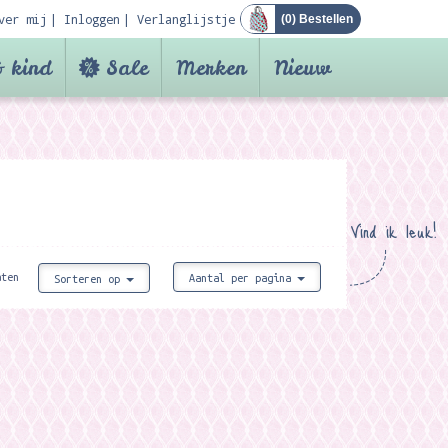
ver mij
Inloggen
Verlanglijstje
(
0
) Bestellen
 kind
Sale
Merken
Nieuw
Vind ik leuk!
aten
Aantal per pagina
Sorteren op