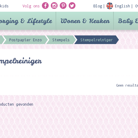
kids
Volg ons
Blog
English
O
orging & Lifestyle
Wonen & Keuken
Baby &
Postpapier Enzo
Stempels
Stempelreiniger
mpelreiniger
Geen result
oducten gevonden