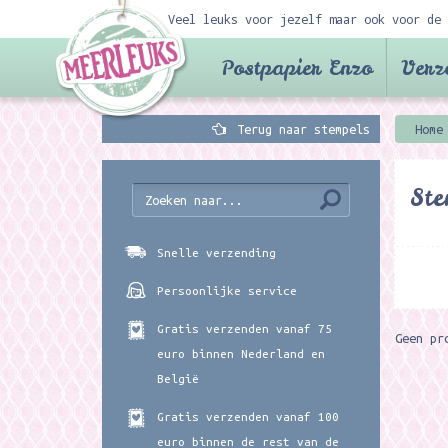
Veel leuks voor jezelf maar ook voor de 
Postpapier Enzo
Verz
Terug naar stempels
Home
Ste
Snelle verzending
Persoonlijke service
Gratis verzenden vanaf 75
Geen pr
euro binnen Nederland en
België
Gratis verzenden vanaf 100
euro binnen de rest van de