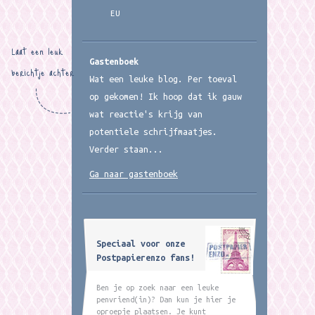
EU
Laat een leuk
Gastenboek
berichtje achter
Wat een leuke blog. Per toeval
op gekomen! Ik hoop dat ik gauw
wat reactie's krijg van
potentiele schrijfmaatjes.
Verder staan...
Ga naar gastenboek
Speciaal voor onze
Postpapierenzo fans!
Ben je op zoek naar een leuke
penvriend(in)? Dan kun je hier je
oproepje plaatsen. Je kunt