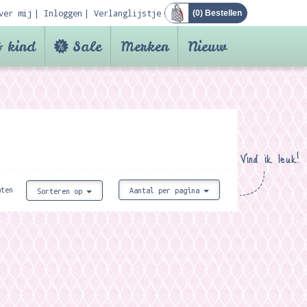
ver mij
Inloggen
Verlanglijstje
(
0
) Bestellen
 kind
Sale
Merken
Nieuw
Vind ik leuk!
aten
Aantal per pagina
Sorteren op