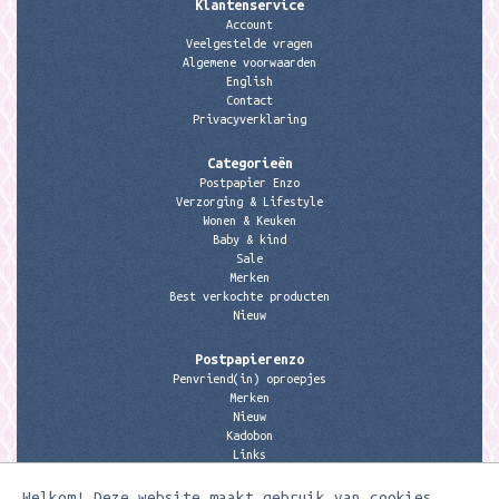
Klantenservice
Account
Veelgestelde vragen
Algemene voorwaarden
English
Contact
Privacyverklaring
Categorieën
Postpapier Enzo
Verzorging & Lifestyle
Wonen & Keuken
Baby & kind
Sale
Merken
Best verkochte producten
Nieuw
Postpapierenzo
Penvriend(in) oproepjes
Merken
Nieuw
Kadobon
Links
Welkom! Deze website maakt gebruik van cookies.
Contactgegevens