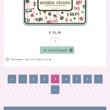
€ 32,95
In winkelwagen
Toevoegen aan verlanglijstje
«
‹
1
2
3
4
5
6
›
»