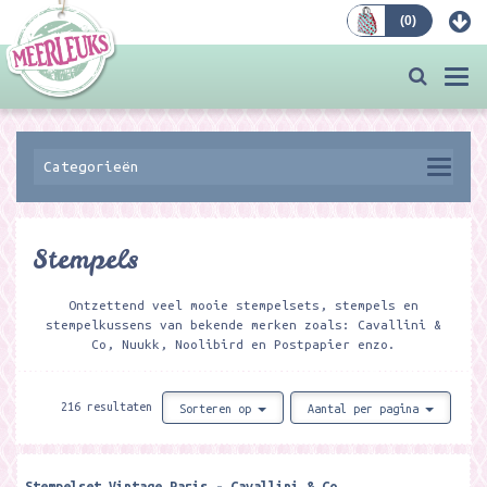
(
0
)
Bestellen
Togg
navi
Categorieën
Stempels
Ontzettend veel mooie stempelsets, stempels en
stempelkussens van bekende merken zoals: Cavallini &
Co, Nuukk, Noolibird en Postpapier enzo.
216 resultaten
Sorteren op
Aantal per pagina
Stempelset Vintage Paris - Cavallini & Co