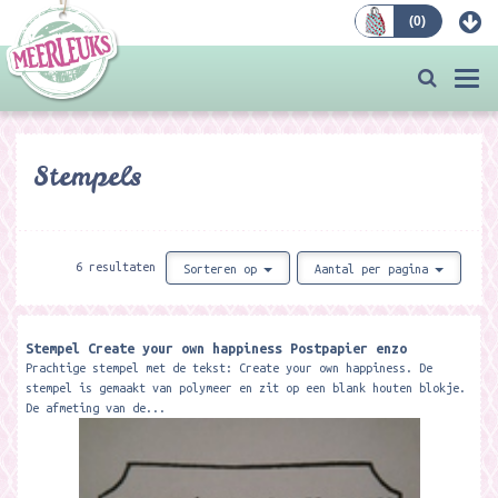
(
0
)
Bestellen
Togg
navi
Stempels
6 resultaten
Sorteren op
Aantal per pagina
Stempel Create your own happiness Postpapier enzo
Prachtige stempel met de tekst: Create your own happiness. De
stempel is gemaakt van polymeer en zit op een blank houten blokje.
De afmeting van de...