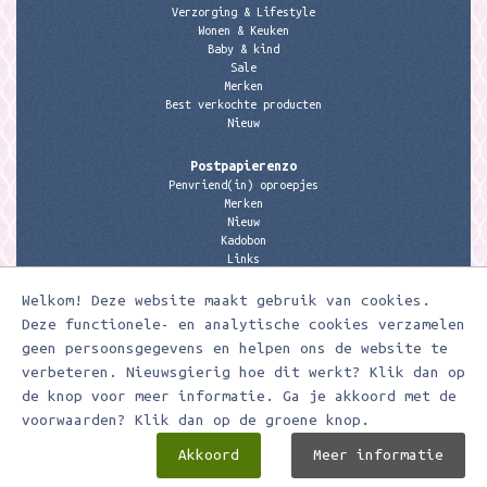
Verzorging & Lifestyle
Wonen & Keuken
Baby & kind
Sale
Merken
Best verkochte producten
Nieuw
Postpapierenzo
Penvriend(in) oproepjes
Merken
Nieuw
Kadobon
Links
Welkom! Deze website maakt gebruik van cookies.
Contactgegevens
Meerleuks
Deze functionele- en analytische cookies verzamelen
anita@meerleuks.nl
geen persoonsgegevens en helpen ons de website te
06 – 107 163 36
verbeteren. Nieuwsgierig hoe dit werkt? Klik dan op
de knop voor meer informatie. Ga je akkoord met de
KVK nummer: 58807179
BTW nummer: 853190859B01
voorwaarden? Klik dan op de groene knop.
Akkoord
Meer informatie
Meerleuks ® Ontwerp & realisatie door
Digizijn ICT & WEB