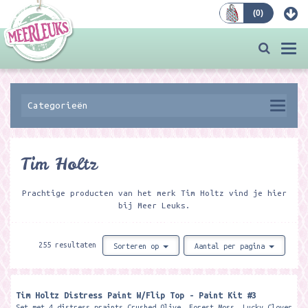
(
0
)
Bestellen
Togg
navi
Categorieën
Tim Holtz
Prachtige producten van het merk Tim Holtz vind je hier
bij Meer Leuks.
255 resultaten
Sorteren op
Aantal per pagina
Tim Holtz Distress Paint W/Flip Top - Paint Kit #3
Set met 4 distress praints Crushed Olive, Forest Moss, Lucky Clover