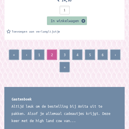
€ 14,95
In winkelwagen
Toevoegen aan verlanglijstje
«
‹
1
2
3
4
5
6
›
»
Gastenboek
Altijd leuk om de bestelling bij Anita uit te
pakken. Alsof je allemaal cadeautjes krijgt. Deze
keer met de high land cow van...