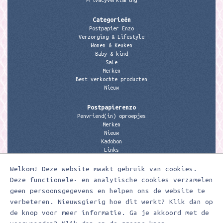
Privacyverklaring
Categorieën
Postpapier Enzo
Verzorging & Lifestyle
Wonen & Keuken
Baby & kind
Sale
Merken
Best verkochte producten
Nieuw
Postpapierenzo
Penvriend(in) oproepjes
Merken
Nieuw
Kadobon
Links
Welkom! Deze website maakt gebruik van cookies.
Contactgegevens
Meerleuks
Deze functionele- en analytische cookies verzamelen
anita@meerleuks.nl
geen persoonsgegevens en helpen ons de website te
06 – 107 163 36
verbeteren. Nieuwsgierig hoe dit werkt? Klik dan op
de knop voor meer informatie. Ga je akkoord met de
KVK nummer: 58807179
BTW nummer: 853190859B01