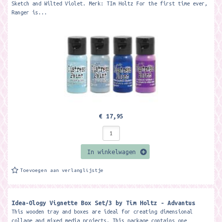
Sketch and Wilted Violet. Merk: TIm Holtz For the first time ever,
Ranger is...
€ 17,95
In winkelwagen
Toevoegen aan verlanglijstje
Idea-Ology Vignette Box Set/3 by Tim Holtz - Advantus
This wooden tray and boxes are ideal for creating dimensional
collage and mixed media projects. This package contains one