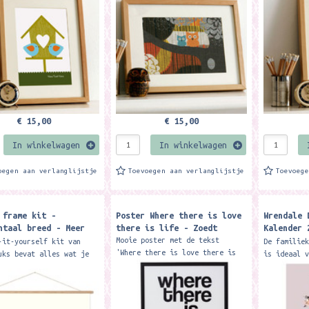
ts zijn ontworpen en
De prints zijn ontworpen en
De prints 
 door Kyrie Kohlhagen...
gemaakt door Kyrie Kohlhagen...
gemaakt do
€ 15,00
€ 15,00
In winkelwagen
In winkelwagen
oegen aan verlanglijstje
Toevoegen aan verlanglijstje
Toevoeg
 frame kit -
Poster Where there is love
Wrendale 
ntaal breed - Meer
there is life - Zoedt
Kalender 
Country S
Mooie poster met de tekst
-it-yourself kit van
De familie
Calendar 
'Where there is love there is
uks bevat alles wat je
is ideaal 
life!' Met een poster geef je
ent om je poster
biedt ruim
in een handomdraai een andere
chtige uitstraling te
personen o
look aan je kamer. Tip:...
Een makkelijk en...
afspraken 
Elke...