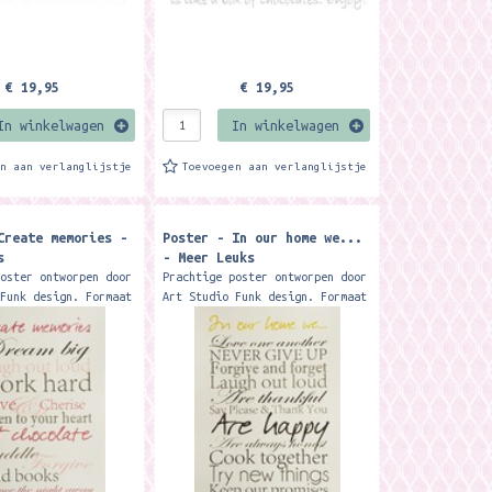
€ 19,95
€ 19,95
In winkelwagen
In winkelwagen
en aan verlanglijstje
Toevoegen aan verlanglijstje
Create memories -
Poster - In our home we...
s
- Meer Leuks
poster ontworpen door
Prachtige poster ontworpen door
 Funk design. Formaat
Art Studio Funk design. Formaat
. Deze poster is
40 x 30 cm. Deze poster is
verkrijgbaar bij Meer
exclusief verkrijgbaar bij Meer
: Meer Leuks
Leuks Merk: Meer Leuks