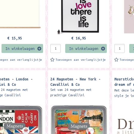
€ 15,95
€ 16,95
In winkelwagen
In winkelwagen
oegen aan verlanglijstje
Toevoegen aan verlanglijstje
Toevoeg
neten - London -
24 Magneten - New York -
Muurstick
ini & Co
Cavallini & Co
dream of 
Zoedt
 24 magneten met
Set van 24 magneten met
Met deze l
ge Cavallini
prachtige Cavallini
style je i
ingen met het thema
afbeeldingen met het thema 'New
slaapkamer
'. Zo fleur je elke
York'. Zo fleur je elke metalen
little dre
 oppervlakte op.
oppervlakte op. Merk:...
muur gever
.