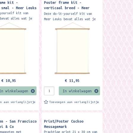
ame kit -
Poster frame kit -
 smal - Meer Leuks
verticaal breed - Meer
Leuks
-yourself kit van
Deze do-it-yourself kit van
 bevat alles wat je
Meer Leuks bevat alles wat je
 om je poster
nodig bent om je poster
ige uitstraling te
een prachtige uitstraling te
 makkelijk en...
geven. Een makkelijk en...
€ 10,95
€ 11,95
In winkelwagen
In winkelwagen
en aan verlanglijstje
Toevoegen aan verlanglijstje
en - San Francisco
Print/Poster Cuckoo
ni & Co
Messagemark
 magneten met
Prachtige print 21 x 30 cm van