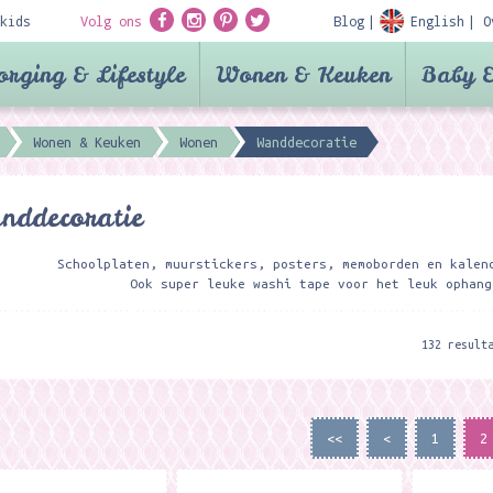
kids
Volg ons
Blog
English
O
orging & Lifestyle
Wonen & Keuken
Baby &
Wonen & Keuken
Wonen
Wanddecoratie
nddecoratie
Schoolplaten, muurstickers, posters, memoborden en kalen
Ook super leuke washi tape voor het leuk ophang
132 result
<<
<
1
2