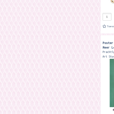
Toev
Poster
Meer L
Prachti
Art Stu
40 x 30
exclusi
Leuks M