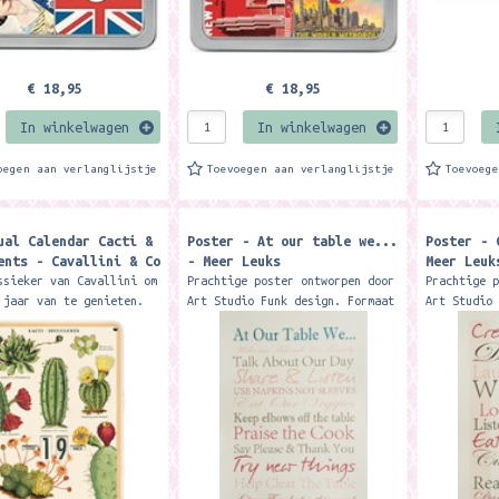
€ 18,95
€ 18,95
In winkelwagen
In winkelwagen
oegen aan verlanglijstje
Toevoegen aan verlanglijstje
Toevoeg
ual Calendar Cacti &
Poster - At our table we...
Poster - 
ents - Cavallini & Co
- Meer Leuks
Meer Leuk
ssieker van Cavallini om
Prachtige poster ontworpen door
Prachtige 
 jaar van te genieten.
Art Studio Funk design. Formaat
Art Studio
 kalender: ca. 31 x 26,
40 x 30 cm. Deze poster is
40 x 30 cm
exclusief verkrijgbaar bij Meer
exclusief 
Leuks Merk: Meer Leuks...
Leuks Merk