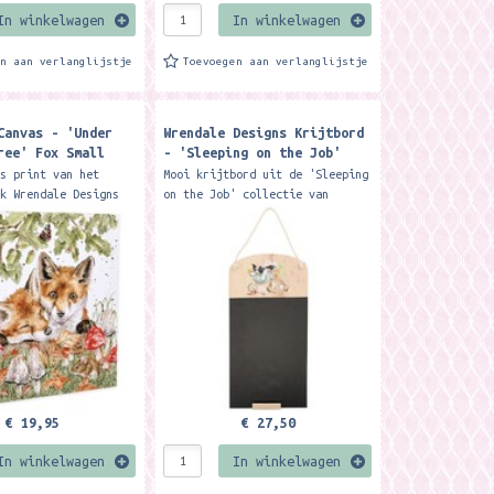
In winkelwagen
In winkelwagen
en aan verlanglijstje
Toevoegen aan verlanglijstje
Canvas - 'Under
Wrendale Designs Krijtbord
ree' Fox Small
- 'Sleeping on the Job'
Border Collie Chalkboard
as print van het
Mooi krijtbord uit de 'Sleeping
rk Wrendale Designs
on the Job' collectie van
ous fine art quality
Wrendale Designs. Ideal for in
nt features the
the kitchen or around the home,
 Oak Tree'...
our chalk...
€ 19,95
€ 27,50
In winkelwagen
In winkelwagen