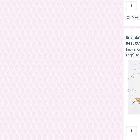
Toev
Wrenda
Beauti
Canvas
Leuke c
Engelse
This fa
canvas 
and Bea