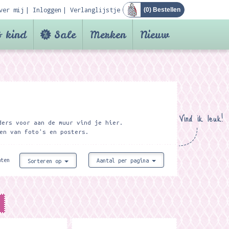
ver mij
Inloggen
Verlanglijstje
(
0
) Bestellen
 kind
Sale
Merken
Nieuw
Vind ik leuk!
ders voor aan de muur vind je hier.
en van foto's en posters.
aten
Aantal per pagina
Sorteren op