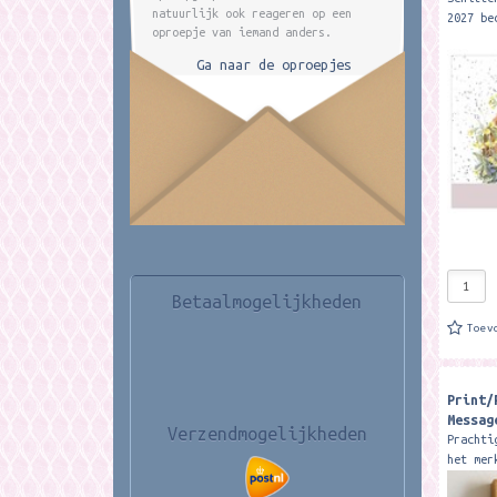
natuurlijk ook reageren op een
2027 be
oproepje van iemand anders.
afbeeld
This la
Ga naar de oproepjes
calenda
Betaalmogelijkheden
Toev
Print/
Messag
Verzendmogelijkheden
Prachti
het mer
de muur