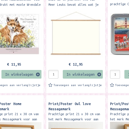
prachtige 
drukt met mooie Wrendale
Meer Leuks bevat alles wat je
afbeelding
ingen Merk: Wrendale
nodig bent om je poster
Francisco'
ndscape 'Country Set'
een prachtige uitstraling te
metalen op
r has...
geven. Een makkelijk en...
€ 11,95
€ 12,95
In winkelwagen
In winkelwagen
oegen aan verlanglijstje
Toevoegen aan verlanglijstje
Toevoeg
Poster Home
Print/Poster Owl love
Print/Pos
emark
Messagemark
Messagema
ge print 21 x 30 cm van
Prachtige print 21 x 30 cm van
Prachtige 
k Messagemark voor aan
het merk Messagemark voor aan
het merk M
 of om neer te zetten.
de muur of om neer te zetten.
de muur of