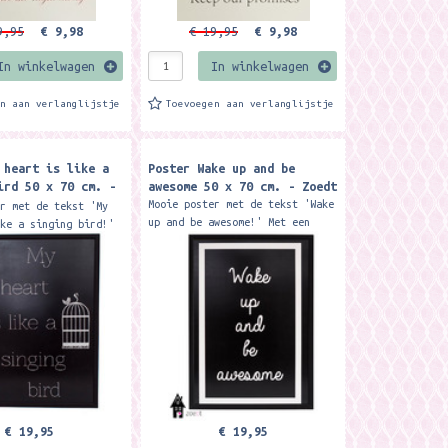
9,95
€ 9,98
€ 19,95
€ 9,98
In winkelwagen
In winkelwagen
en aan verlanglijstje
Toevoegen aan verlanglijstje
 heart is like a
Poster Wake up and be
ird 50 x 70 cm. -
awesome 50 x 70 cm. - Zoedt
Mooie poster met de tekst 'Wake
er met de tekst 'My
up and be awesome!' Met een
ike a singing bird!'
poster heb je in een
r vrolijkt elke
handomdraai een hele leuke
huis op. Styling tip:
muurdecoratie hangen. Leuke...
4 posters...
€ 19,95
€ 19,95