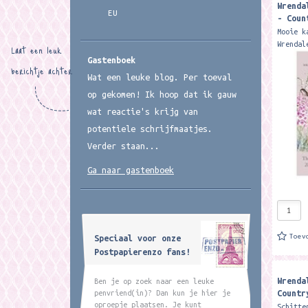
Wrenda
EU
- Coun
Calend
Mooie k
Wrendal
Laat een leuk
Formaat
Gastenboek
berichtje achter
van duu
Wat een leuke blog. Per toeval
lovely 
op gekomen! Ik hoop dat ik gauw
wat reactie's krijg van
potentiele schrijfmaatjes.
Verder staan...
Ga naar gastenboek
Toev
Speciaal voor onze
Postpapierenzo fans!
Wrenda
Ben je op zoek naar een leuke
Countr
penvriend(in)? Dan kun je hier je
Calend
oproepje plaatsen. Je kunt
Schitte