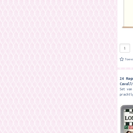
Toev
24 Mag
Cavall
Set van
prachti
afbeeld
'Londen
metalen
Merk:..