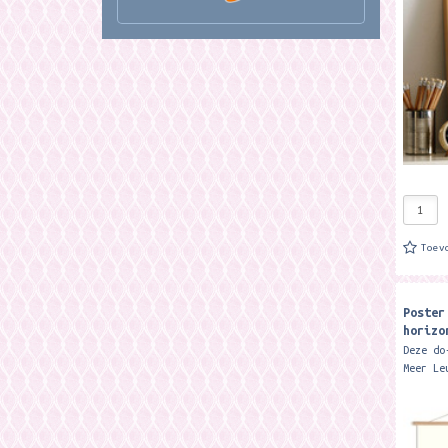
De prin
gemaakt
Toev
Poster
horizo
Leuks
Deze do
Meer Le
nodig b
een pra
geven. 