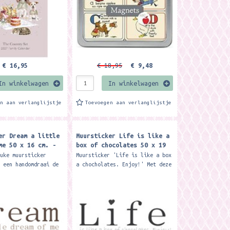
€ 16,95
€ 18,95
€ 9,48
In winkelwagen
In winkelwagen
en aan verlanglijstje
Toevoegen aan verlanglijstje
er Dream a little
Muursticker Life is like a
me 50 x 16 cm. -
box of chocolates 50 x 19
cm. - Zoedt
euke muursticker
Muursticker 'Life is like a box
n een handomdraai de
a chocholates. Enjoy!' Met deze
. De tekst 'Dream a
muursticker decoreer je in een
am of me' lijkt op de
handomdraai een saaie muur.
fd. Het...
Muurstickers zijn...