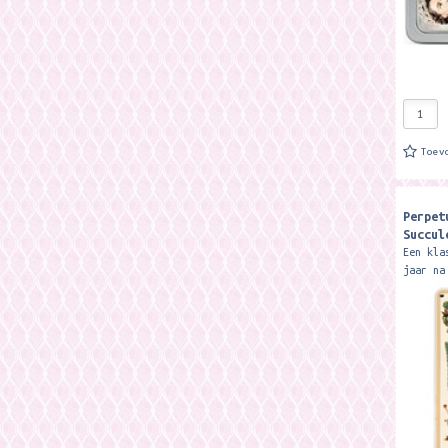
Toev
Perpet
Succul
Een kla
jaar na
Formaat
5 cm.