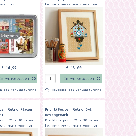
Cavallini
het merk Messagemark voor aan
en met het thema 'San
de muur of om neer te zetten.
. Zo fleur je elke
De prints zijn ontworpen en
pervlakte op. ...
gemaakt door Kyrie Kohlhagen...
€ 14,95
€ 15,00
In winkelwagen
In winkelwagen
en aan verlanglijstje
Toevoegen aan verlanglijstje
ter Retro Flower
Print/Poster Retro Owl
rk
Messagemark
print 21 x 30 cm van
Prachtige print 21 x 30 cm van
essagemark voor aan
het merk Messagemark voor aan
 om neer te zetten.
de muur of om neer te zetten.