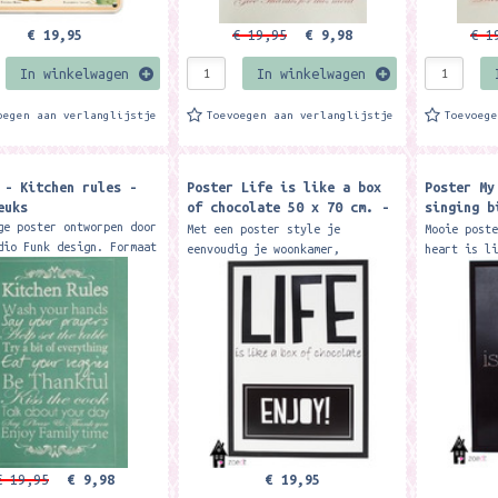
€ 19,95
€ 19,95
€ 9,98
€ 1
In winkelwagen
In winkelwagen
oegen aan verlanglijstje
Toevoegen aan verlanglijstje
Toevoeg
 - Kitchen rules -
Poster Life is like a box
Poster My
euks
of chocolate 50 x 70 cm. -
singing b
Zoedt
Zoedt
ge poster ontworpen door
Met een poster style je
Mooie post
dio Funk design. Formaat
eenvoudig je woonkamer,
heart is l
 cm. Deze poster is
slaapkamer of werkkamer. Het
Deze poste
ef verkrijgbaar bij Meer
formaat van de poster is 50 x
ruimte in 
erk: Meer Leuks
70 cm. De posters zijn gedrukt
hang 3 of 
op...
€ 19,95
€ 9,98
€ 19,95