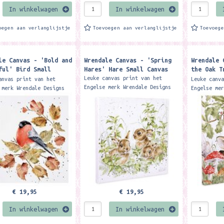
In winkelwagen
In winkelwagen
oegen aan verlanglijstje
Toevoegen aan verlanglijstje
Toevoeg
le Canvas - 'Bold and
Wrendale Canvas - 'Spring
Wrendale 
ful' Bird Small
Hares' Hare Small Canvas
the Oak T
Canvas
Leuke canvas print van het
anvas print van het
Leuke canv
Engelse merk Wrendale Designs
 merk Wrendale Designs
Engelse me
This fabulous fine art quality
bulous fine art quality
This fabul
canvas print features the
print features the 'Bold
canvas pri
'Spring Hares' design....
utiful'...
'Under the
€ 19,95
€ 19,95
In winkelwagen
In winkelwagen