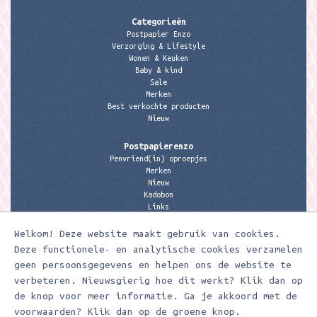
Categorieën
Postpapier Enzo
Verzorging & Lifestyle
Wonen & Keuken
Baby & kind
Sale
Merken
Best verkochte producten
Nieuw
Postpapierenzo
Penvriend(in) oproepjes
Merken
Nieuw
Kadobon
Links
Welkom! Deze website maakt gebruik van cookies.
Contactgegevens
Meerleuks
Deze functionele- en analytische cookies verzamelen
anita@meerleuks.nl
geen persoonsgegevens en helpen ons de website te
06 – 107 163 36
verbeteren. Nieuwsgierig hoe dit werkt? Klik dan op
KVK nummer: 58807179
de knop voor meer informatie. Ga je akkoord met de
BTW nummer: 853190859B01
voorwaarden? Klik dan op de groene knop.