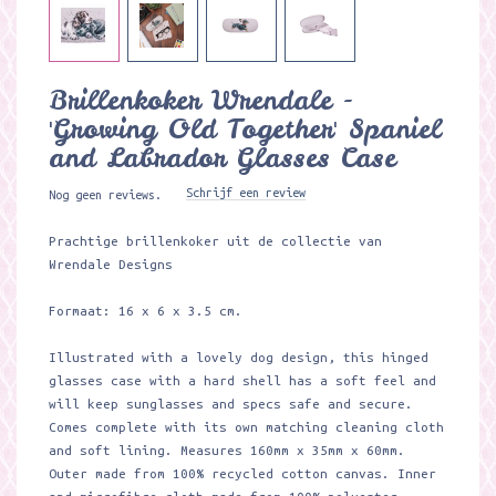
Brillenkoker Wrendale -
'Growing Old Together' Spaniel
and Labrador Glasses Case
Schrijf een review
Nog geen reviews.
Prachtige brillenkoker uit de collectie van
Wrendale Designs
Formaat: 16 x 6 x 3.5 cm.
Illustrated with a lovely dog design, this hinged
glasses case with a hard shell has a soft feel and
will keep sunglasses and specs safe and secure.
Comes complete with its own matching cleaning cloth
and soft lining. Measures 160mm x 35mm x 60mm.
Outer made from 100% recycled cotton canvas. Inner