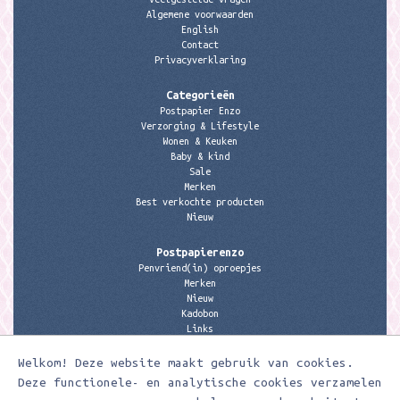
Algemene voorwaarden
English
Contact
Privacyverklaring
Categorieën
Postpapier Enzo
Verzorging & Lifestyle
Wonen & Keuken
Baby & kind
Sale
Merken
Best verkochte producten
Nieuw
Postpapierenzo
Penvriend(in) oproepjes
Merken
Nieuw
Kadobon
Links
Welkom! Deze website maakt gebruik van cookies.
Contactgegevens
Meerleuks
Deze functionele- en analytische cookies verzamelen
anita@meerleuks.nl