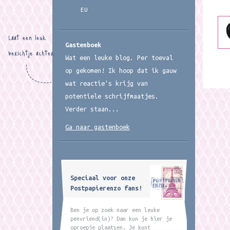
EU
Laat een leuk
Gastenboek
berichtje achter
Wat een leuke blog. Per toeval
op gekomen! Ik hoop dat ik gauw
wat reactie's krijg van
potentiele schrijfmaatjes.
Verder staan...
Ga naar gastenboek
Speciaal voor onze
Postpapierenzo fans!
Ben je op zoek naar een leuke
penvriend(in)? Dan kun je hier je
oproepje plaatsen. Je kunt