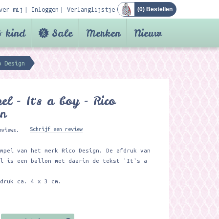
ver mij
Inloggen
Verlanglijstje
(
0
) Bestellen
 kind
Sale
Merken
Nieuw
o Design
el - It's a boy - Rico
gn
Schrijf een review
eviews.
empel van het merk Rico Design. De afdruk van
el is een ballon met daarin de tekst 'It's a
fdruk ca. 4 x 3 cm.