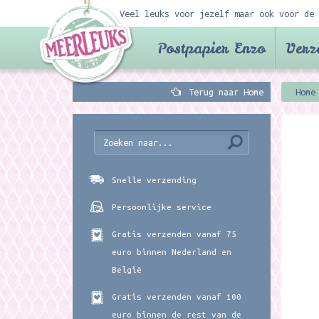
Veel leuks voor jezelf maar ook voor de 
Postpapier Enzo
Verz
Terug naar Home
Home
Snelle verzending
Persoonlijke service
Gratis verzenden vanaf 75
euro binnen Nederland en
België
Gratis verzenden vanaf 100
euro binnen de rest van de