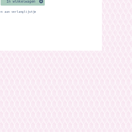
In winkelwagen
en aan verlanglijstje