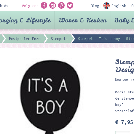
kids
Volg ons
Blog
English
O
orging & Lifestyle
Wonen & Keuken
Baby &
Postpapier Enzo
Stempels
Stempel - It's a boy - Ric
Stemp
Desi
Nog geen r
Mooie st
de stemp
boy'
Stempela
€ 7,95