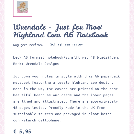
Wrendale - 'Just for Moo'
Highland Cow A6 Notebook
Schrijf een review
Nog geen reviews.
Leuk A6 formaat notebook/schrift met 48 bladzijden.
Merk: Wrendale Designs
Jot down your notes in style with this A6 paperback
notebook featuring a lovely highland cow design.
Made in the UK, the covers are printed on the same
beautiful board as our cards and the inner pages
are lined and illustrated. There are approximately
48 pages inside. Proudly Made in the UK from
sustainable sources and packaged in plant-based
corn-starch cellophane.
€ 5,95