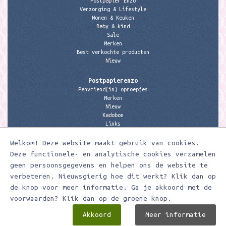
Postpapier Enzo
Verzorging & Lifestyle
Wonen & Keuken
Baby & kind
Sale
Merken
Best verkochte producten
Nieuw
Postpapierenzo
Penvriend(in) oproepjes
Merken
Nieuw
Kadobon
Links
Welkom! Deze website maakt gebruik van cookies.
Contactgegevens
Meerleuks
Deze functionele- en analytische cookies verzamelen
anita@meerleuks.nl
geen persoonsgegevens en helpen ons de website te
06 – 107 163 36
verbeteren. Nieuwsgierig hoe dit werkt? Klik dan op
KVK nummer: 58807179
de knop voor meer informatie. Ga je akkoord met de
BTW nummer: 853190859B01
voorwaarden? Klik dan op de groene knop.
Akkoord
Meer informatie
Meerleuks ® Ontwerp & realisatie door
Digizijn ICT & WEB