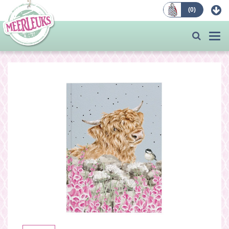
(
0
)
Bestellen
Togg
navi