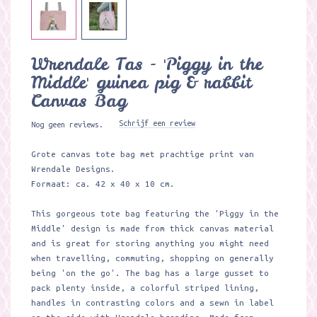
Wrendale Tas - 'Piggy in the
Middle' guinea pig & rabbit
Canvas Bag
Schrijf een review
Nog geen reviews.
Grote canvas tote bag met prachtige print van
Wrendale Designs.
Formaat: ca. 42 x 40 x 10 cm.
This gorgeous tote bag featuring the 'Piggy in the
Middle' design is made from thick canvas material
and is great for storing anything you might need
when travelling, commuting, shopping on generally
being 'on the go'. The bag has a large gusset to
pack plenty inside, a colorful striped lining,
handles in contrasting colors and a sewn in label