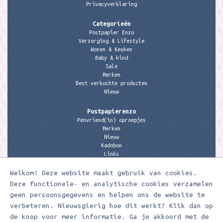
Privacyverklaring
Categorieën
Postpapier Enzo
Verzorging & Lifestyle
Wonen & Keuken
Baby & kind
Sale
Merken
Best verkochte producten
Nieuw
Postpapierenzo
Penvriend(in) oproepjes
Merken
Nieuw
Kadobon
Links
Welkom! Deze website maakt gebruik van cookies.
Contactgegevens
Meerleuks
Deze functionele- en analytische cookies verzamelen
anita@meerleuks.nl
geen persoonsgegevens en helpen ons de website te
06 – 107 163 36
verbeteren. Nieuwsgierig hoe dit werkt? Klik dan op
KVK nummer: 58807179
de knop voor meer informatie. Ga je akkoord met de