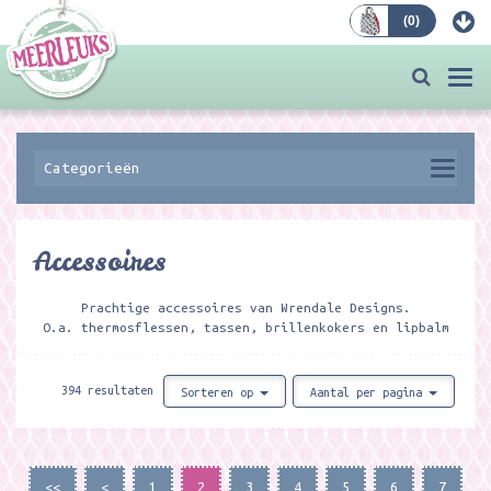
(
0
)
Bestellen
Togg
navi
Categorieën
Accessoires
Prachtige accessoires van Wrendale Designs.
O.a. thermosflessen, tassen, brillenkokers en lipbalm
394 resultaten
Sorteren op
Aantal per pagina
<<
<
1
2
3
4
5
6
7