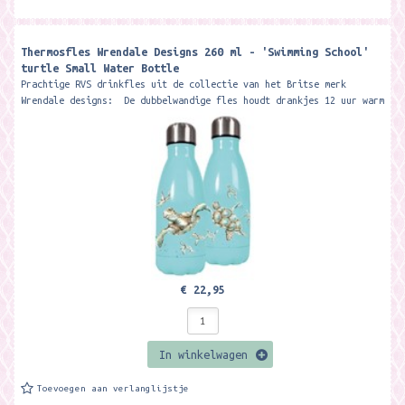
Thermosfles Wrendale Designs 260 ml - 'Swimming School'
turtle Small Water Bottle
Prachtige RVS drinkfles uit de collectie van het Britse merk
Wrendale designs: De dubbelwandige fles houdt drankjes 12 uur warm
of koud....
€ 22,95
In winkelwagen
Toevoegen aan verlanglijstje