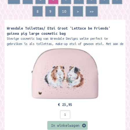
8
9
10
>
>>
Wrendale Toilettas/ Etui Groot 'Lettuce be Friends'
guinea pig large cosmetic bag
Stevige cosmetic bag van Wrendale Designs welke perfect te
gebruiken is als toilettas, make-up etui of gewoon etui. Met aan de
binnenkant een vakje...
€ 25,95
In winkelwagen