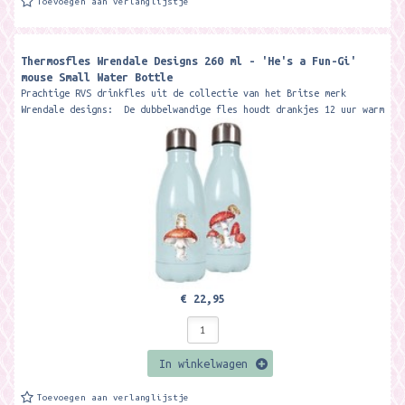
Toevoegen aan verlanglijstje
Thermosfles Wrendale Designs 260 ml - 'He's a Fun-Gi'
mouse Small Water Bottle
Prachtige RVS drinkfles uit de collectie van het Britse merk
Wrendale designs: De dubbelwandige fles houdt drankjes 12 uur warm
of koud....
€ 22,95
In winkelwagen
Toevoegen aan verlanglijstje