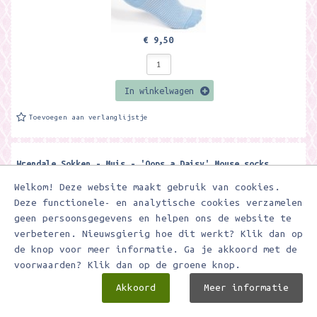
€ 9,50
In winkelwagen
Toevoegen aan verlanglijstje
Wrendale Sokken - Muis - 'Oops a Daisy' Mouse socks
Superzachte, warme bamboe sokken van het merk Wrendale Designs. De
Welkom! Deze website maakt gebruik van cookies.
sokken zijn gemaakt van 100% Oeko-Tex bamboe. Het materiaal is
Deze functionele- en analytische cookies verzamelen
zacht, warm, ademt...
geen persoonsgegevens en helpen ons de website te
verbeteren. Nieuwsgierig hoe dit werkt? Klik dan op
de knop voor meer informatie. Ga je akkoord met de
voorwaarden? Klik dan op de groene knop.
Akkoord
Meer informatie