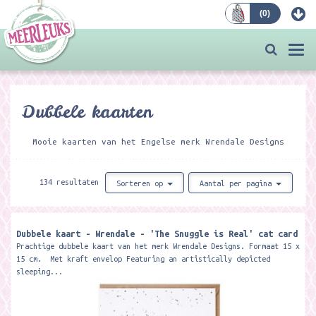
(
0
)
Bestellen
Togg
navi
Dubbele kaarten
Mooie kaarten van het Engelse merk Wrendale Designs
134 resultaten
Sorteren op
Aantal per pagina
Dubbele kaart - Wrendale - 'The Snuggle is Real' cat card
Prachtige dubbele kaart van het merk Wrendale Designs. Formaat 15 x
15 cm. Met kraft envelop Featuring an artistically depicted
sleeping...