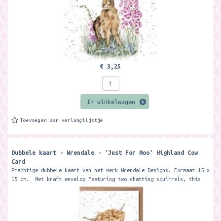
€ 3,25
In winkelwagen
Toevoegen aan verlanglijstje
Dubbele kaart - Wrendale - 'Just For Moo' Highland Cow
Card
Prachtige dubbele kaart van het merk Wrendale Designs. Formaat 15 x
15 cm. Met kraft envelop Featuring two chatting squirrels, this
card...