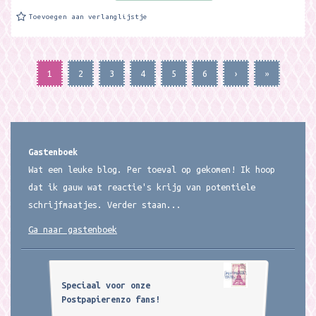
Toevoegen aan verlanglijstje
1
2
3
4
5
6
›
»
Gastenboek
Wat een leuke blog. Per toeval op gekomen! Ik hoop
dat ik gauw wat reactie's krijg van potentiele
schrijfmaatjes. Verder staan...
Ga naar gastenboek
Speciaal voor onze
Postpapierenzo fans!