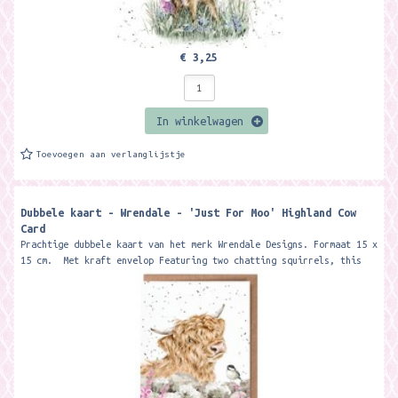
€ 3,25
In winkelwagen
Toevoegen aan verlanglijstje
Dubbele kaart - Wrendale - 'Just For Moo' Highland Cow
Card
Prachtige dubbele kaart van het merk Wrendale Designs. Formaat 15 x
15 cm. Met kraft envelop Featuring two chatting squirrels, this
card...