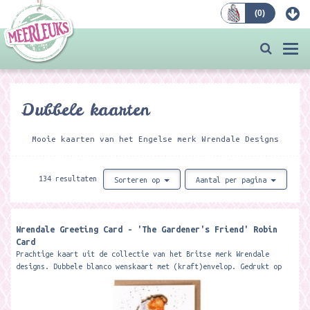
(
0
)
Bestellen
Togg
navi
Dubbele kaarten
Mooie kaarten van het Engelse merk Wrendale Designs
134 resultaten
Sorteren op
Aantal per pagina
Wrendale Greeting Card - 'The Gardener's Friend' Robin
Card
Prachtige kaart uit de collectie van het Britse merk Wrendale
designs. Dubbele blanco wenskaart met (kraft)envelop. Gedrukt op
350 grams...