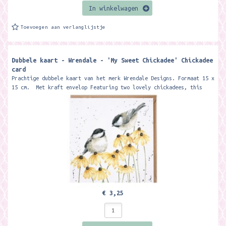
In winkelwagen
Toevoegen aan verlanglijstje
Dubbele kaart - Wrendale - 'My Sweet Chickadee' Chickadee
card
Prachtige dubbele kaart van het merk Wrendale Designs. Formaat 15 x
15 cm. Met kraft envelop Featuring two lovely chickadees, this
card is...
€ 3,25