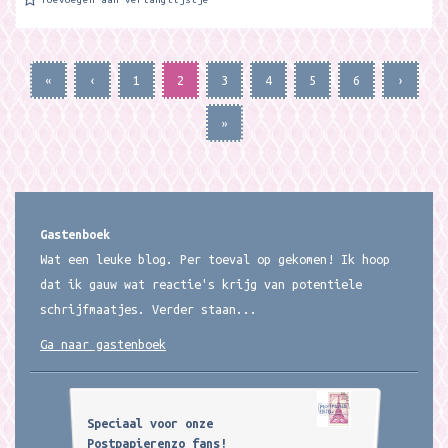
«
‹
1
2
3
4
5
6
›
»
Gastenboek
Wat een leuke blog. Per toeval op gekomen! Ik hoop
dat ik gauw wat reactie's krijg van potentiele
schrijfmaatjes. Verder staan...
Ga naar gastenboek
Speciaal voor onze
Postpapierenzo fans!