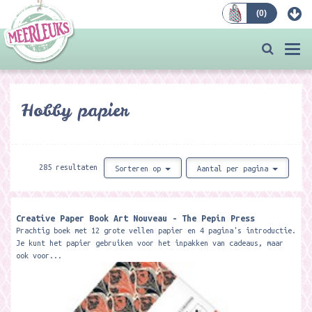
(
0
)
Bestellen
Togg
navi
Hobby papier
285 resultaten
Sorteren op
Aantal per pagina
Creative Paper Book Art Nouveau - The Pepin Press
Prachtig boek met 12 grote vellen papier en 4 pagina's introductie.
Je kunt het papier gebruiken voor het inpakken van cadeaus, maar
ook voor...