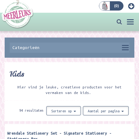
(
0
)
Bestellen
Togg
navi
Categorieën
Kids
Hier vind je leuke, creatieve producten voor het
vermaken van de kids.
94 resultaten
Sorteren op
Aantal per pagina
Wrendale Stationery Set - Signature Stationery -
Stationery Box ​