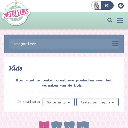
(
0
)
Bestellen
Togg
navi
Categorieën
Kids
Hier vind je leuke, creatieve producten voor het
vermaken van de kids.
94 resultaten
Sorteren op
Aantal per pagina
1
2
>
>>