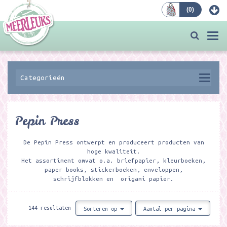
(
0
)
Bestellen
Togg
navi
Categorieën
Pepin Press
De Pepin Press ontwerpt en produceert producten van
hoge kwaliteit.
Het assortiment omvat o.a. briefpapier, kleurboeken,
paper books, stickerboeken, enveloppen,
schrijfblokken en origami papier.
144 resultaten
Sorteren op
Aantal per pagina