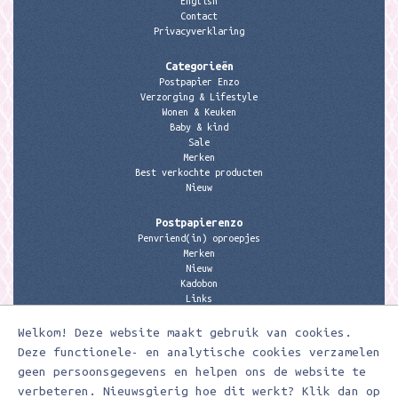
English
Contact
Privacyverklaring
Categorieën
Postpapier Enzo
Verzorging & Lifestyle
Wonen & Keuken
Baby & kind
Sale
Merken
Best verkochte producten
Nieuw
Postpapierenzo
Penvriend(in) oproepjes
Merken
Nieuw
Kadobon
Links
Welkom! Deze website maakt gebruik van cookies.
Contactgegevens
Meerleuks
Deze functionele- en analytische cookies verzamelen
anita@meerleuks.nl
geen persoonsgegevens en helpen ons de website te
06 – 107 163 36
verbeteren. Nieuwsgierig hoe dit werkt? Klik dan op