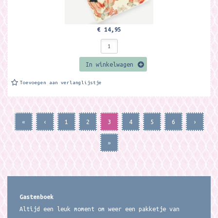
€ 14,95
In winkelwagen
Toevoegen aan verlanglijstje
«
‹
1
2
3
4
5
6
›
»
Gastenboek
Altijd een leuk moment om weer een pakketje van