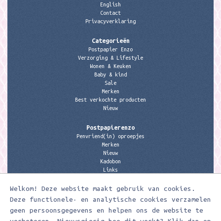
English
Contact
Privacyverklaring
Categorieën
Postpapier Enzo
Verzorging & Lifestyle
Wonen & Keuken
Baby & kind
Sale
Merken
Best verkochte producten
Nieuw
Postpapierenzo
Penvriend(in) oproepjes
Merken
Nieuw
Kadobon
Links
Welkom! Deze website maakt gebruik van cookies.
Contactgegevens
Meerleuks
Deze functionele- en analytische cookies verzamelen
anita@meerleuks.nl
geen persoonsgegevens en helpen ons de website te
06 – 107 163 36