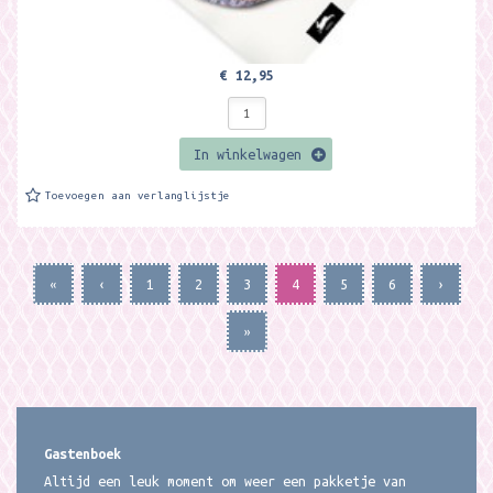
€ 12,95
In winkelwagen
Toevoegen aan verlanglijstje
«
‹
1
2
3
4
5
6
›
»
Gastenboek
Altijd een leuk moment om weer een pakketje van