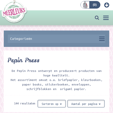
(
0
)
Bestellen
Togg
navi
Categorieën
Pepin Press
De Pepin Press ontwerpt en produceert producten van
hoge kwaliteit.
Het assortiment omvat o.a. briefpapier, kleurboeken,
paper books, stickerboeken, enveloppen,
schrijfblokken en origami papier.
144 resultaten
Sorteren op
Aantal per pagina