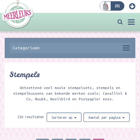
(
0
)
Bestellen
Togg
navi
Categorieën
Stempels
Ontzettend veel mooie stempelsets, stempels en
stempelkussens van bekende merken zoals: Cavallini &
Co, Nuukk, Noolibird en Postpapier enzo.
216 resultaten
Sorteren op
Aantal per pagina