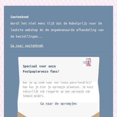
Gastenboek
Wordt het niet eens tijd dat de Nobelprijs voor de
leukste webshop én de ongeëvenaarde afhandeling van
de bestellingen...
Ga naar gastenboek
Speciaal voor onze
Postpapierenzo fans!
Ben je op zoek naar een leuke penvriend(in)?
Dan kun je hier je oproepje plaatsen. Je kunt
natuurlijk ook reageren op een oproepje van
iemand anders.
Ga naar de oproepjes