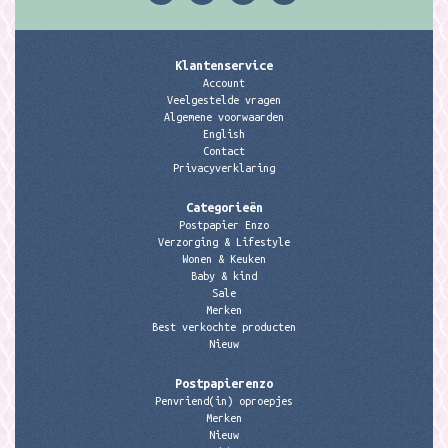
Klantenservice
Account
Veelgestelde vragen
Algemene voorwaarden
English
Contact
Privacyverklaring
Categorieën
Postpapier Enzo
Verzorging & Lifestyle
Wonen & Keuken
Baby & kind
Sale
Merken
Best verkochte producten
Nieuw
Postpapierenzo
Penvriend(in) oproepjes
Merken
Nieuw