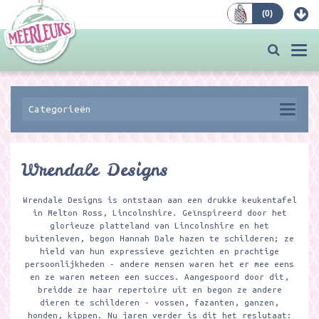
(
0
)
Bestellen
Togg
navi
Categorieën
Wrendale Designs
Wrendale Designs is ontstaan aan een drukke keukentafel
in Melton Ross, Lincolnshire. Geïnspireerd door het
glorieuze platteland van Lincolnshire en het
buitenleven, begon Hannah Dale hazen te schilderen; ze
hield van hun expressieve gezichten en prachtige
persoonlijkheden - andere mensen waren het er mee eens
en ze waren meteen een succes. Aangespoord door dit,
breidde ze haar repertoire uit en begon ze andere
dieren te schilderen - vossen, fazanten, ganzen,
honden, kippen. Nu jaren verder is dit het reslutaat: