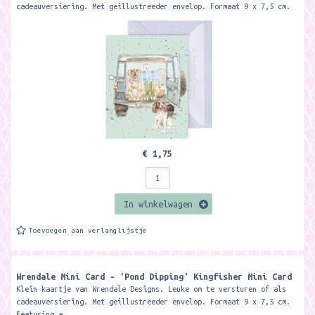
cadeauversiering. Met geillustreeder envelop. Formaat 9 x 7,5 cm.
Featuring a...
€ 1,75
In winkelwagen
Toevoegen aan verlanglijstje
Wrendale Mini Card - 'Pond Dipping' Kingfisher Mini Card ​
Klein kaartje van Wrendale Designs. Leuke om te versturen of als
cadeauversiering. Met geillustreeder envelop. Formaat 9 x 7,5 cm.
Featuring a...