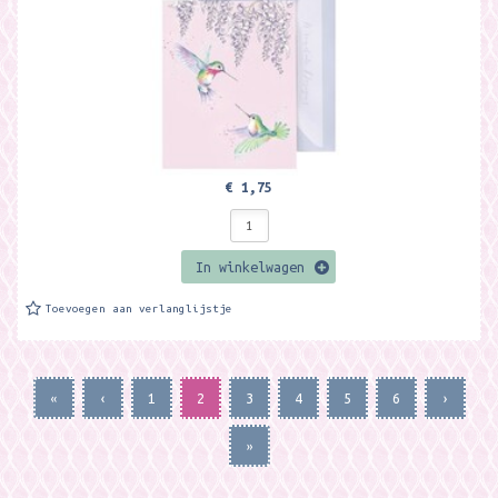
€ 1,75
In winkelwagen
Toevoegen aan verlanglijstje
«
‹
1
2
3
4
5
6
›
»