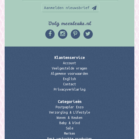
Aanmelden nieuwsbrief
Volg meerleuks.nl
Klantenservice
Account
Veelgestelde vragen
Algemene voorwaarden
English
Contact
Privacyverklaring
Categorieën
Postpapier Enzo
Verzorging & Lifestyle
Wonen & Keuken
Baby & kind
Sale
Merken
Best verkochte producten