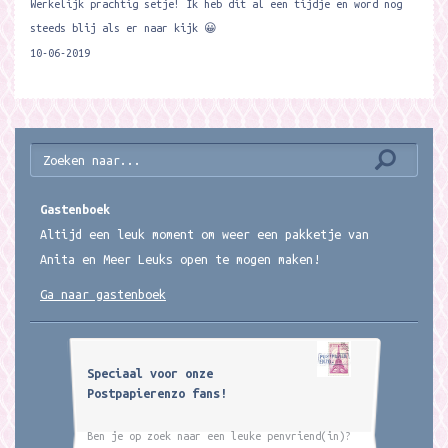
Werkelijk prachtig setje! Ik heb dit al een tijdje en word nog
steeds blij als er naar kijk 😀
10-06-2019
Gastenboek
Altijd een leuk moment om weer een pakketje van
Anita en Meer Leuks open te mogen maken!
Ga naar gastenboek
Speciaal voor onze
Postpapierenzo fans!
Ben je op zoek naar een leuke penvriend(in)?