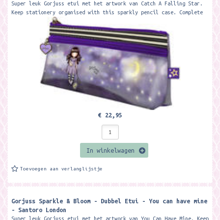
Super leuk Gorjuss etui met het artwork van Catch A Falling Star.
Keep stationery organised with this sparkly pencil case. Complete
with 2...
€ 22,95
In winkelwagen
Toevoegen aan verlanglijstje
Gorjuss Sparkle & Bloom - Dubbel Etui - You can have mine
- Santoro London
Super leuk Gorjuss etui met het artwork van You Can Have Mine. Keep