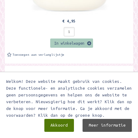
€ 4,95
In winkelwagen
Toevoegen aan verlanglijstje
Gum - New York - Cavallini & Co
Grote gum van Cavallini & Co. De gum is gemaakt van een zeer hoge
Welkom! Deze website maakt gebruik van cookies.
kwaliteit rubber en verpakt in cellofaan. Het gummen laat geen
Deze functionele- en analytische cookies verzamelen
sporen...
geen persoonsgegevens en helpen ons de website te
verbeteren. Nieuwsgierig hoe dit werkt? Klik dan op
de knop voor meer informatie. Ga je akkoord met de
voorwaarden? Klik dan op de groene knop.
Akkoord
Meer informatie