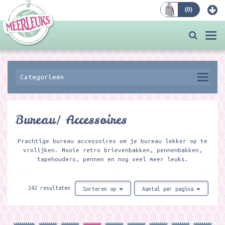
(
0
)
Bestellen
Togg
navi
Categorieën
Bureau/ Accessoires
Prachtige bureau accessoires om je bureau lekker op te
vrolijken. Mooie retro brievenbakken, pennenbakken,
tapehouders, pennen en nog veel meer leuks.
242 resultaten
Sorteren op
Aantal per pagina