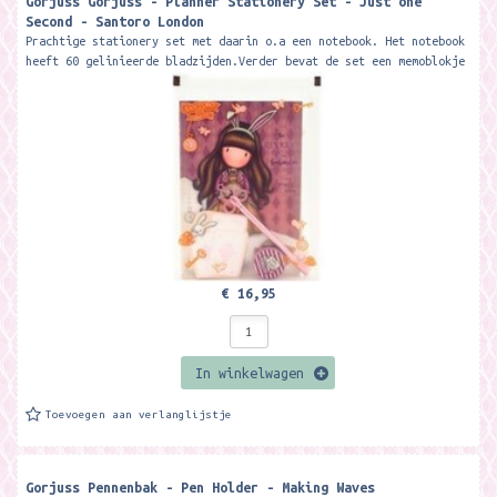
Gorjuss Gorjuss - Planner Stationery Set - Just one
Second - Santoro London
Prachtige stationery set met daarin o.a een notebook. Het notebook
heeft 60 gelinieerde bladzijden.Verder bevat de set een memoblokje
met 25 vellen,...
€ 16,95
In winkelwagen
Toevoegen aan verlanglijstje
Gorjuss Pennenbak - Pen Holder - Making Waves