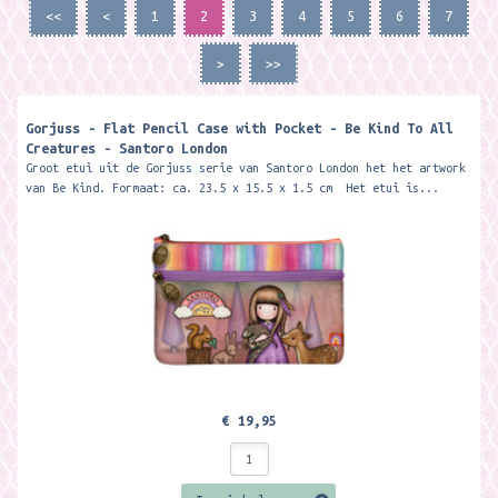
<<
<
1
2
3
4
5
6
7
>
>>
Gorjuss - Flat Pencil Case with Pocket - Be Kind To All
Creatures - Santoro London
Groot etui uit de Gorjuss serie van Santoro London het het artwork
van Be Kind. Formaat: ca. 23.5 x 15.5 x 1.5 cm Het etui is...
€ 19,95