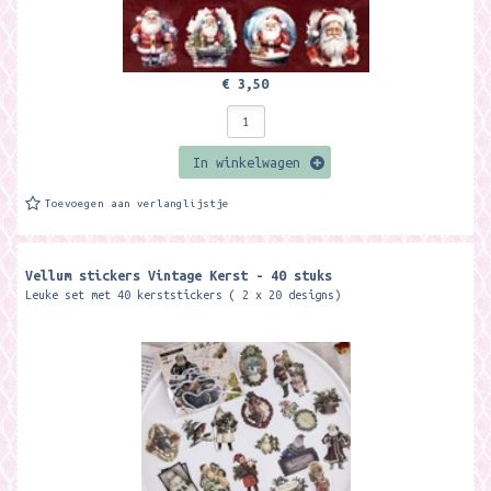
€ 3,50
In winkelwagen
Toevoegen aan verlanglijstje
Vellum stickers Vintage Kerst - 40 stuks
Leuke set met 40 kerststickers ( 2 x 20 designs)