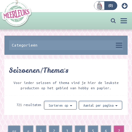
(
0
)
Bestellen
Togg
navi
Categorieën
Seizoenen/Thema's
Voor ieder seizoen of thema vind je hier de leukste
producten op het gebied van hobby en papier.
721 resultaten
Sorteren op
Aantal per pagina
<<
<
1
2
3
4
5
6
7