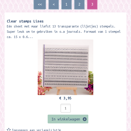
<<
<
1
2
3
Clear stamps Lines
Eén sheet met maar liefst 13 transparante (lijntjes) stempels.
Super leuk om te gebruiken in o.a journals. Formaat van 1 stempel
ca. 15 x 0.6...
€ 3,95
In winkelwagen
Toevoegen aan verlanglijstje