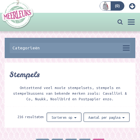
(
0
)
Bestellen
Togg
navi
Categorieën
Stempels
Ontzettend veel mooie stempelsets, stempels en
stempelkussens van bekende merken zoals: Cavallini &
Co, Nuukk, Noolibird en Postpapier enzo.
216 resultaten
Sorteren op
Aantal per pagina