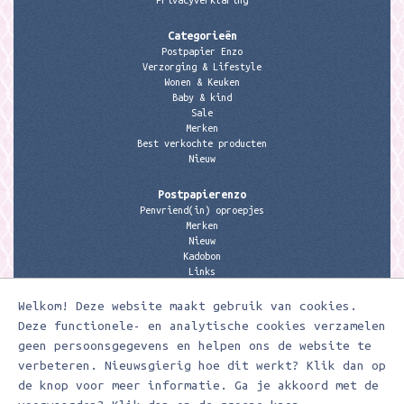
Privacyverklaring
Categorieën
Postpapier Enzo
Verzorging & Lifestyle
Wonen & Keuken
Baby & kind
Sale
Merken
Best verkochte producten
Nieuw
Postpapierenzo
Penvriend(in) oproepjes
Merken
Nieuw
Kadobon
Links
Welkom! Deze website maakt gebruik van cookies.
Contactgegevens
Meerleuks
Deze functionele- en analytische cookies verzamelen
anita@meerleuks.nl
geen persoonsgegevens en helpen ons de website te
06 – 107 163 36
verbeteren. Nieuwsgierig hoe dit werkt? Klik dan op
de knop voor meer informatie. Ga je akkoord met de
KVK nummer: 58807179
BTW nummer: 853190859B01