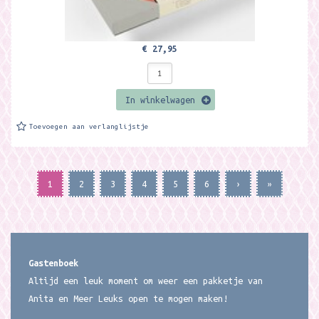
€ 27,95
In winkelwagen
Toevoegen aan verlanglijstje
1
2
3
4
5
6
›
»
Gastenboek
Altijd een leuk moment om weer een pakketje van
Anita en Meer Leuks open te mogen maken!