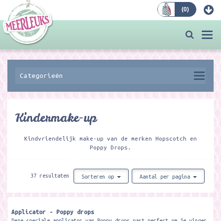
(
0
)
Bestellen
Togg
navi
Categorieën
Kindermake-up
Kindvriendelijk make-up van de merken Hopscotch en
Poppy Drops.
37 resultaten
Sorteren op
Aantal per pagina
Applicator - Poppy drops
Deze speciale applicator van Poppy drops past perfect om je vinger.